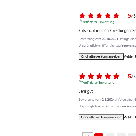
5
/
5
Verifizierte Bewertung
Entspricht meinen Erwartungen! Se
Bewertung vom
20.10.2024
, infolge ei
Ursprünglich veröffentlicht auf
recommer
Originalbewertung anzeigen
Melden
5
/
5
Verifizierte Bewertung
Sehr gut
Bewertung vom
2.8.2024
, infolge eine
Ursprünglich veröffentlicht auf
recommer
Originalbewertung anzeigen
Melden