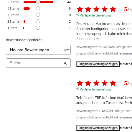
5
Sterne
44
5
4
Sterne
9
/
5
3
Sterne
0
Verifizierte Bewertung
2
Sterne
2
Das einzige Manko war, dass ich di
1
Stern
1
Anbieter konfigurieren musste. Ich 
Internetzugang. Ich habe mich dar
funktioniert es.
Bewertungen sortieren
Bewertung vom
10.12.2024
, infolge ei
Ursprünglich veröffentlicht auf
recommer
Originalbewertung anzeigen
Melden
5
/
5
Verifizierte Bewertung
Telefon als TBE (très bon état) bewer
ausgezeichnetem Zustand ist. Perfe
Bewertung vom
1.12.2024
, infolge ein
Ursprünglich veröffentlicht auf
recommer
Originalbewertung anzeigen
Melden