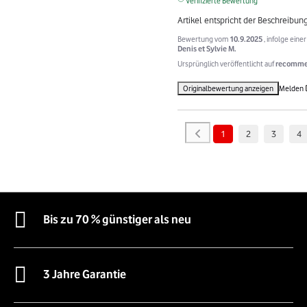
Verifizierte Bewertung
Artikel entspricht der Beschreibun
Bewertung vom
10.9.2025
, infolge ein
Denis et Sylvie M.
Ursprünglich veröffentlicht auf
recommer
Originalbewertung anzeigen
Melden
1
2
3
4
Bis zu 70 % günstiger als neu
3 Jahre Garantie