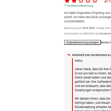
2
/
5
Verifizierte Bewertung
Ich hatte nirgendwo Empfang und m
anrief. Ich habe das Gerät zurückg
zurückerstattet.
Bewertung vom
29.9.2025
, infolge ein
Ursprünglich veröffentlicht auf
recommer
Originalbewertung anzeigen
Melden
Antwort von
recommerce.
Hallo,

vielen Dank, dass Sie Ihre 
Es tut uns leid zu hören, d
Ihrem Gerät hatten und die
geführt hat. Ihre Zufriedenhe
und wir bedauern, dass das 
Erwartungen entsprochen ha
Wir danken Ihnen, dass Si
befolgt haben, und freuen u
Rückerstattung erhalten ha
haben oder weitere Produk