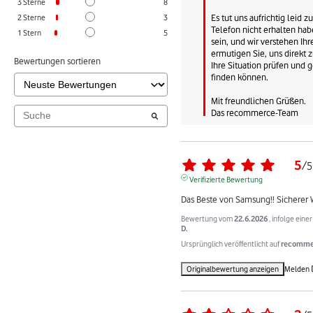
3
Sterne
8
Es tut uns aufrichtig leid zu
2
Sterne
3
Telefon nicht erhalten habe
1
Stern
5
sein, und wir verstehen Ihr
ermutigen Sie, uns direkt z
Bewertungen sortieren
Ihre Situation prüfen und
finden können.

Mit freundlichen Grüßen.

Das recommerce-Team
5
/
5
Verifizierte Bewertung
Das Beste von Samsung!! Sicherer 
Bewertung vom
22.6.2026
, infolge ein
D.
Ursprünglich veröffentlicht auf
recommer
Originalbewertung anzeigen
Melden