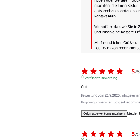
möchten, die Ihren Bedürfn
entsprechen könnten, zögern
kontaktieren.

Wir hoffen, dass wir Sie in
und Ihnen eine bessere Erf
Mit freundlichen Grüßen.

Das Team von recommerc
5
/
5
Verifizierte Bewertung
Gut
Bewertung vom
26.9.2025
, infolge ein
Ursprünglich veröffentlicht auf
recommer
Originalbewertung anzeigen
Melden
5
/
5