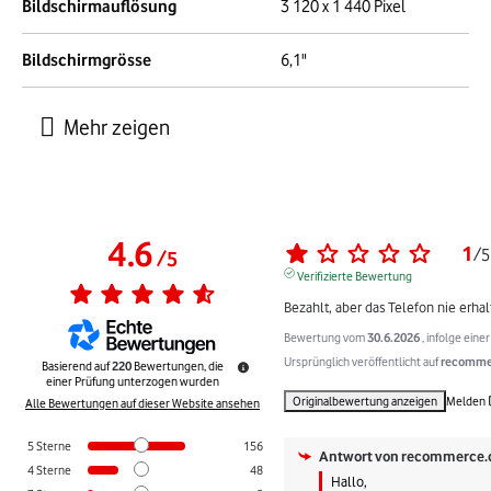
Bildschirmauflösung
3 120 x 1 440 Pixel
Bildschirmgrösse
6,1"
4.6
1
/
5
/
5
Verifizierte Bewertung
Bezahlt, aber das Telefon nie erhalt
Bewertung vom
30.6.2026
, infolge ein
Ursprünglich veröffentlicht auf
recommer
Basierend auf
220
Bewertungen, die
einer Prüfung unterzogen wurden
Originalbewertung anzeigen
Melden
Alle Bewertungen auf dieser Website ansehen
5
Sterne
156
Antwort von
recommerce.
4
Sterne
48
Hallo,
