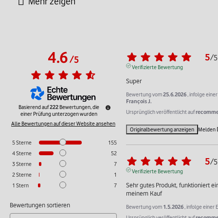
4.6
5
/
5
/
5
Verifizierte Bewertung
Super
Bewertung vom
25.6.2026
, infolge ein
François J.
Basierend auf
222
Bewertungen, die
Ursprünglich veröffentlicht auf
recommer
einer Prüfung unterzogen wurden
Alle Bewertungen auf dieser Website ansehen
Originalbewertung anzeigen
Melden
5
Sterne
155
4
Sterne
52
5
/
5
3
Sterne
7
Verifizierte Bewertung
2
Sterne
1
Sehr gutes Produkt, funktioniert ei
1
Stern
7
meinem Kauf
Bewertungen sortieren
Bewertung vom
1.5.2026
, infolge eine
Ursprünglich veröffentlicht auf
recommer