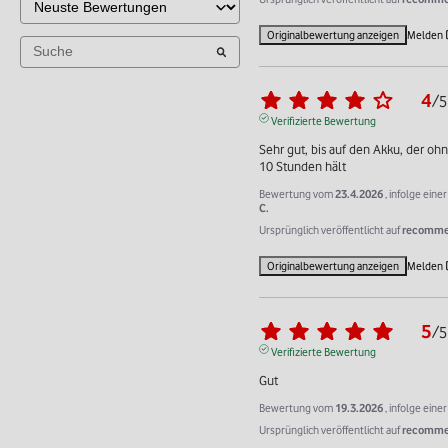
Originalbewertung anzeigen
Melden
4
/
5
Verifizierte Bewertung
Sehr gut, bis auf den Akku, der oh
10 Stunden hält
Bewertung vom
23.4.2026
, infolge ein
C.
Ursprünglich veröffentlicht auf
recommer
Originalbewertung anzeigen
Melden
5
/
5
Verifizierte Bewertung
Gut
Bewertung vom
19.3.2026
, infolge ein
Ursprünglich veröffentlicht auf
recommer