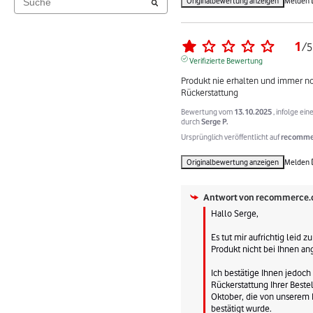
Originalbewertung anzeigen
Melden
1
/
5
Verifizierte Bewertung
Produkt nie erhalten und immer no
Rückerstattung
Bewertung vom
13.10.2025
, infolge ei
durch
Serge P.
Ursprünglich veröffentlicht auf
recommer
Originalbewertung anzeigen
Melden
Antwort von
recommerce.
Hallo Serge,

Es tut mir aufrichtig leid zu
Produkt nicht bei Ihnen an
Ich bestätige Ihnen jedoch 
Rückerstattung Ihrer Beste
Oktober, die von unserem 
bestätigt wurde.
