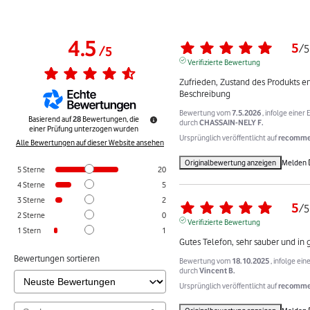
4.5
5
/
5
/
5
Verifizierte Bewertung
Zufrieden, Zustand des Produkts ent
Beschreibung
Bewertung vom
7.5.2026
, infolge eine
Basierend auf
28
Bewertungen, die
durch
CHASSAIN-NELY F.
einer Prüfung unterzogen wurden
Ursprünglich veröffentlicht auf
recommer
Alle Bewertungen auf dieser Website ansehen
Originalbewertung anzeigen
Melden
5
Sterne
20
4
Sterne
5
3
Sterne
2
5
/
5
2
Sterne
0
Verifizierte Bewertung
1
Stern
1
Gutes Telefon, sehr sauber und in
Bewertungen sortieren
Bewertung vom
18.10.2025
, infolge ei
durch
Vincent B.
Ursprünglich veröffentlicht auf
recommer