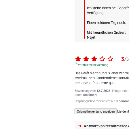
Ich stehe Ihnen bei Bedarf 
Verfügung.

Einen schönen Tag noch.

Mit freundlichen Grüßen.

Najet
3
/
5
Verifizierte Bewertung
Das Gerät sieht gut aus, aber wir mu
zweimal den Kundendienst kontakti
technische Probleme gab.
Bewertung vom
12.7.2025
, infolge ein
durch
Adeline H.
Ursprünglich veröffentlicht auf
recommer
Originalbewertung anzeigen
Melden
Antwort von
recommerce.