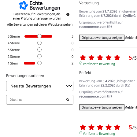
Verpackung
Bewertung vom
21.7.2026
, infolge einer
Basierend auf
7
Bewertungen, die
Erfahrung vom
6.7.2026
durch
Cyrille G.
einer Prüfung unterzogen wurden
Ursprünglich veröffentlicht auf
Alle Bewertungen auf dieser Website ansehen
recommerce.com (fr)
5
Sterne
5
Originalbewertung anzeigen
Melden
4
Sterne
0
3
Sterne
0
5
2
Sterne
0
/
5
1
Stern
2
Verifizierte Bewertung
Perfekt
Bewertungen sortieren
Bewertung vom
5.4.2026
, infolge einer
Erfahrung vom
22.2.2026
durch
D.V.
Ursprünglich veröffentlicht auf
recommerce.com (fr)
Originalbewertung anzeigen
Melden
5
/
5
Verifizierte Bewertung