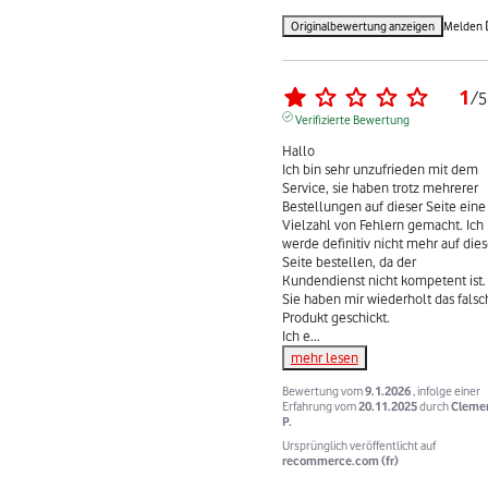
Originalbewertung anzeigen
Melden
1
/
5
Verifizierte Bewertung
Hallo 

Ich bin sehr unzufrieden mit dem 
Service, sie haben trotz mehrerer 
Bestellungen auf dieser Seite eine 
Vielzahl von Fehlern gemacht. Ich 
werde definitiv nicht mehr auf diese
Seite bestellen, da der 
Kundendienst nicht kompetent ist. 
Sie haben mir wiederholt das falsch
Produkt geschickt.

Ich e
...
mehr lesen
Bewertung vom
9.1.2026
, infolge einer
Erfahrung vom
20.11.2025
durch
Cleme
P.
Ursprünglich veröffentlicht auf
recommerce.com (fr)