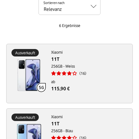
Sortieren nach
6
Ergebnisse
Xiaomi
Ausverkauft
11T
256GB - Weiss
16
ab
115,90 €
Xiaomi
Ausverkauft
11T
256GB - Blau
16