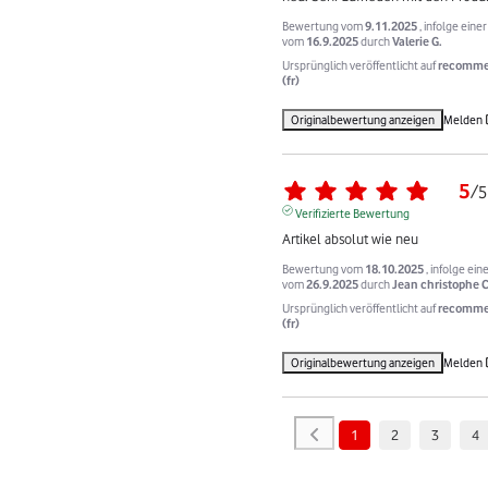
Bewertung vom
9.11.2025
, infolge eine
vom
16.9.2025
durch
Valerie G.
Ursprünglich veröffentlicht auf
recomme
(fr)
Originalbewertung anzeigen
Melden
5
/
5
Verifizierte Bewertung
Artikel absolut wie neu
Bewertung vom
18.10.2025
, infolge ein
vom
26.9.2025
durch
Jean christophe C
Ursprünglich veröffentlicht auf
recomme
(fr)
Originalbewertung anzeigen
Melden
1
2
3
4