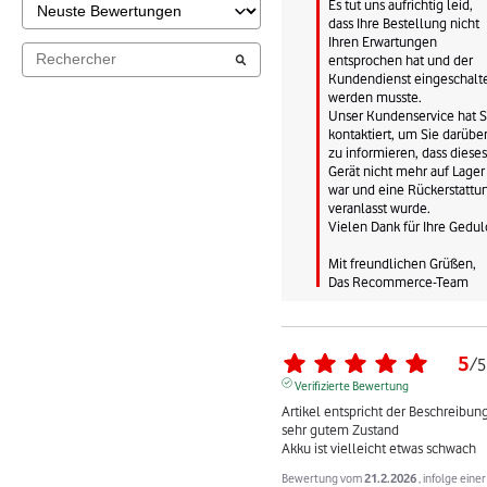
Es tut uns aufrichtig leid, 
dass Ihre Bestellung nicht 
Ihren Erwartungen 
entsprochen hat und der 
Kundendienst eingeschalte
werden musste. 

Unser Kundenservice hat Si
kontaktiert, um Sie darüber
zu informieren, dass dieses 
Gerät nicht mehr auf Lager 
war und eine Rückerstattun
veranlasst wurde. 

Vielen Dank für Ihre Geduld.
Mit freundlichen Grüßen,

Das Recommerce-Team
5
/
5
Verifizierte Bewertung
Artikel entspricht der Beschreibung 
sehr gutem Zustand

Akku ist vielleicht etwas schwach
Bewertung vom
21.2.2026
, infolge eine