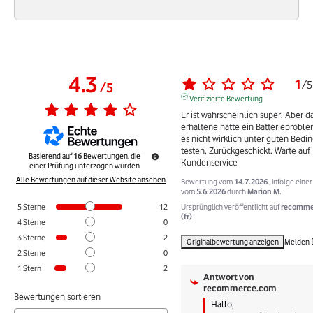
4.3
1
/
5
/
5
Verifizierte Bewertung
Er ist wahrscheinlich super. Aber da
erhaltene hatte ein Batterieproble
es nicht wirklich unter guten Bedi
testen. Zurückgeschickt. Warte auf 
Basierend auf
16
Bewertungen, die
Kundenservice
einer Prüfung unterzogen wurden
Alle Bewertungen auf dieser Website ansehen
Bewertung vom
14.7.2026
, infolge eine
vom
5.6.2026
durch
Marion M.
Ursprünglich veröffentlicht auf
recomme
5
Sterne
12
(fr)
4
Sterne
0
3
Sterne
2
Originalbewertung anzeigen
Melden
2
Sterne
0
1
Stern
2
Antwort von
recommerce.com
Bewertungen sortieren
Hallo, 
