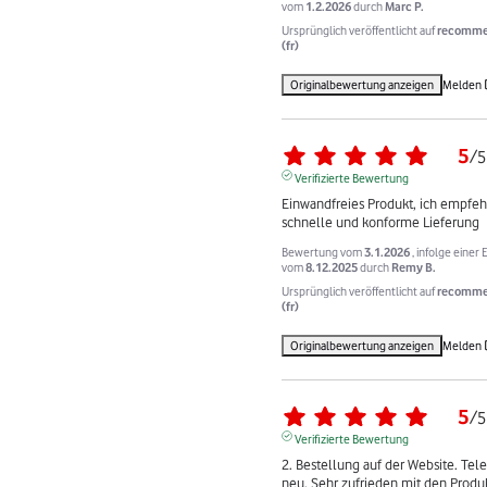
vom
1.2.2026
durch
Marc P.
Ursprünglich veröffentlicht auf
recomme
(fr)
Originalbewertung anzeigen
Melden
5
/
5
Verifizierte Bewertung
Einwandfreies Produkt, ich empfehl
schnelle und konforme Lieferung
Bewertung vom
3.1.2026
, infolge einer
vom
8.12.2025
durch
Remy B.
Ursprünglich veröffentlicht auf
recomme
(fr)
Originalbewertung anzeigen
Melden
5
/
5
Verifizierte Bewertung
2. Bestellung auf der Website. Tele
neu. Sehr zufrieden mit den Produ