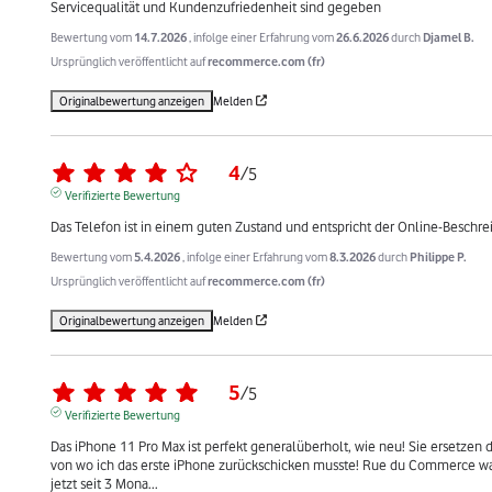
Servicequalität und Kundenzufriedenheit sind gegeben
Bewertung vom
14.7.2026
, infolge einer Erfahrung vom
26.6.2026
durch
Djamel B.
Ursprünglich veröffentlicht auf
recommerce.com (fr)
Originalbewertung anzeigen
Melden
4
/
5
Verifizierte Bewertung
Das Telefon ist in einem guten Zustand und entspricht der Online-Beschre
Bewertung vom
5.4.2026
, infolge einer Erfahrung vom
8.3.2026
durch
Philippe P.
Ursprünglich veröffentlicht auf
recommerce.com (fr)
Originalbewertung anzeigen
Melden
5
/
5
Verifizierte Bewertung
Das iPhone 11 Pro Max ist perfekt generalüberholt, wie neu! Sie ersetzen d
von wo ich das erste iPhone zurückschicken musste! Rue du Commerce war et
jetzt seit 3 Mona
...