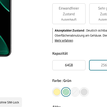
Einwandfreier
Sehr 
Zustand
Zust
Ausverkauft
Ausver
Akzeptabler Zustand
:
Deutlich sichtb
Oberflächenabnutzung am Gehäuse. Die v
Mehr erfahren
Kapazität
64GB
256
Farbe : Grün
ohne SIM-Lock