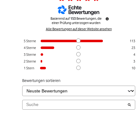
Basierend auf
153
Bewertungen, die
einer Prüfung unterzogen wurden
Alle Bewertungen auf dieser Website ansehen
5
Sterne
113
4
Sterne
23
3
Sterne
4
2
Sterne
3
1
Stern
10
Bewertungen sortieren