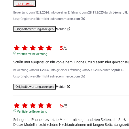
mehr lesen
Bewertung vom
12.2.2026
, infolge einer Erfahrung vom
28.11.2025
durch
Léonard G.
Ursprünglich veröffentlicht auf
recommerce.com (fr)
Originalbewertung anzeigen
Melden
5
/
5
Verifizierte Bewertung
Schön und elegant! Ich bin von einem iPhone 8 zu diesem hier gewechselt
Bewertung vom
10.1.2026
, infolge einer Erfahrung vom
5.12.2025
durch
Sophie L.
Ursprünglich veröffentlicht auf
recommerce.com (fr)
Originalbewertung anzeigen
Melden
5
/
5
Verifizierte Bewertung
Sehr gutes iPhone, das letzte Modell mit abgerundeten Seiten, die Stöße 
Dieses Modell macht schöne Nachtaufnahmen mit langen Belichtungszeit