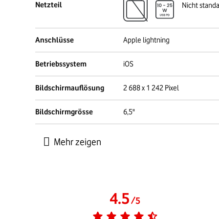
Netzteil
Nicht stand
Anschlüsse
Apple lightning
Betriebssystem
iOS
Bildschirmauflösung
2 688 x 1 242 Pixel
Bildschirmgrösse
6,5"
4.5
/
5