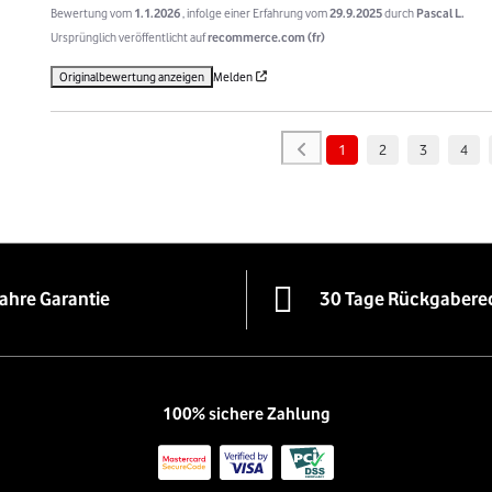
Bewertung vom
1.1.2026
, infolge einer Erfahrung vom
29.9.2025
durch
Pascal L.
Ursprünglich veröffentlicht auf
recommerce.com (fr)
Originalbewertung anzeigen
Melden
1
2
3
4
Jahre Garantie
30 Tage Rückgabere
100% sichere Zahlung