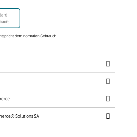
dard
kauft
entspricht dem normalen Gebrauch
merce
merce® Solutions SA