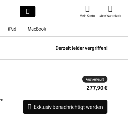
Mein Konto
Mein Warenkorb
iPad
MacBook
Derzeit leider vergriffen!
ben
Ausverkauft
277,90 €
en
Exklusiv benachrichtigt werden