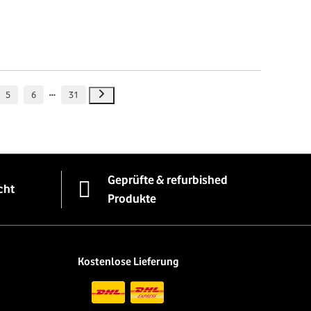
5
6
31
Geprüfte & refurbished
cht
Produkte
Kostenlose Lieferung