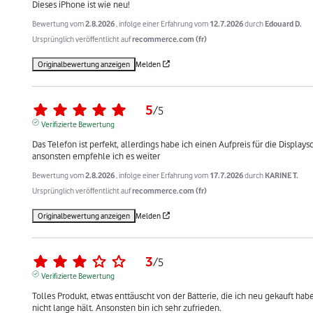
Dieses iPhone ist wie neu!
Bewertung vom
2.8.2026
, infolge einer Erfahrung vom
12.7.2026
durch
Edouard D.
Ursprünglich veröffentlicht auf
recommerce.com (fr)
Originalbewertung anzeigen
Melden
5
/
5
Verifizierte Bewertung
Das Telefon ist perfekt, allerdings habe ich einen Aufpreis für die Displays
ansonsten empfehle ich es weiter
Bewertung vom
2.8.2026
, infolge einer Erfahrung vom
17.7.2026
durch
KARINE T.
Ursprünglich veröffentlicht auf
recommerce.com (fr)
Originalbewertung anzeigen
Melden
3
/
5
Verifizierte Bewertung
Tolles Produkt, etwas enttäuscht von der Batterie, die ich neu gekauft habe, 
nicht lange hält. Ansonsten bin ich sehr zufrieden.