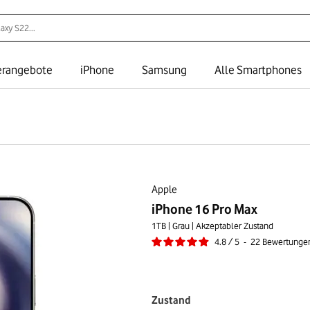
rangebote
iPhone
Samsung
Alle Smartphones
Apple
iPhone 16 Pro Max
1TB | Grau | Akzeptabler Zustand
4.8
/
5
-
22
Bewertunge
Zustand