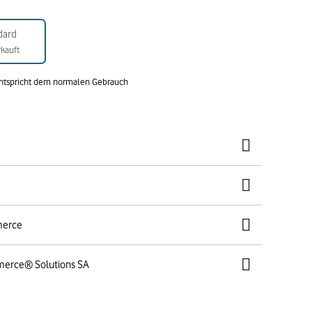
dard
kauft
entspricht dem normalen Gebrauch
merce
merce® Solutions SA