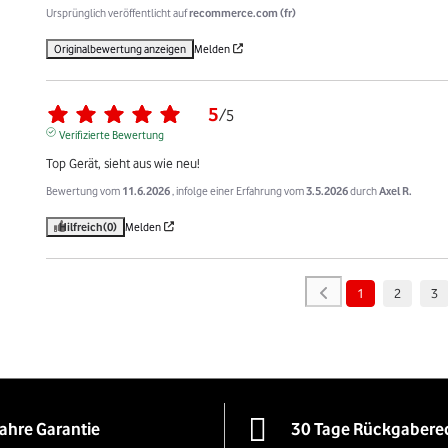
Ursprünglich veröffentlicht auf
recommerce.com (fr)
Originalbewertung anzeigen
Melden
5
/
5
Verifizierte Bewertung
Top Gerät, sieht aus wie neu!
Bewertung vom
11.6.2026
, infolge einer Erfahrung vom
3.5.2026
durch
Axel R.
Hilfreich
(0)
Melden
1
2
3
Jahre Garantie
30 Tage Rückgabere