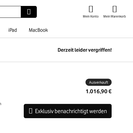
Mein Konto
Mein Warenkorb
iPad
MacBook
Derzeit leider vergriffen!
ben
Ausverkauft
1.016,90 €
n
Exklusiv benachrichtigt werden