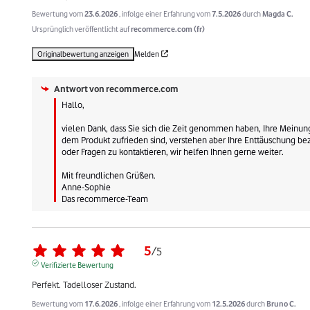
Bewertung vom
23.6.2026
, infolge einer Erfahrung vom
7.5.2026
durch
Magda C.
Ursprünglich veröffentlicht auf
recommerce.com (fr)
Originalbewertung anzeigen
Melden
Antwort von
recommerce.com
Hallo, 

vielen Dank, dass Sie sich die Zeit genommen haben, Ihre Meinung 
dem Produkt zufrieden sind, verstehen aber Ihre Enttäuschung bez
oder Fragen zu kontaktieren, wir helfen Ihnen gerne weiter. 

Mit freundlichen Grüßen.

Anne-Sophie

Das recommerce-Team
5
/
5
Verifizierte Bewertung
Perfekt. Tadelloser Zustand.
Bewertung vom
17.6.2026
, infolge einer Erfahrung vom
12.5.2026
durch
Bruno C.