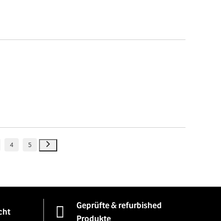
4
5
Geprüfte & refurbished
cht
Produkte