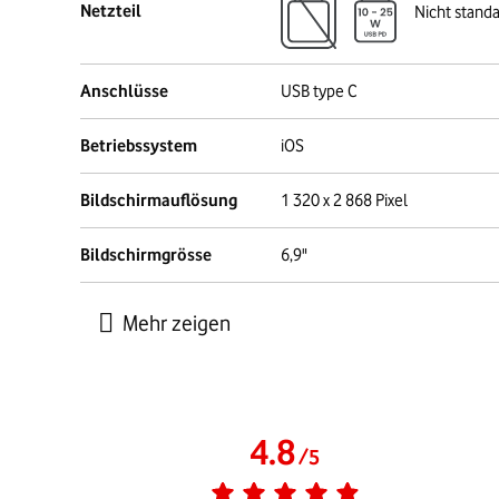
Netzteil
Nicht stand
Anschlüsse
USB type C
Betriebssystem
iOS
Bildschirmauflösung
1 320 x 2 868 Pixel
Bildschirmgrösse
6,9"
4.8
/
5