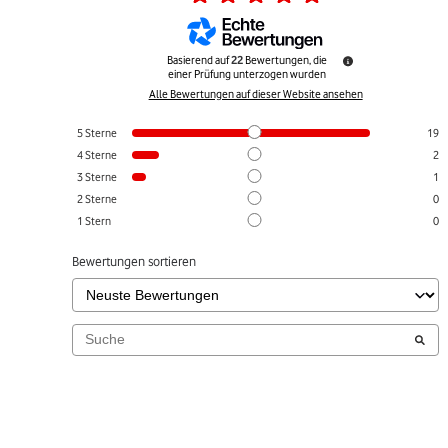
Basierend auf
22
Bewertungen, die
einer Prüfung unterzogen wurden
Alle Bewertungen auf dieser Website ansehen
5
Sterne
19
4
Sterne
2
3
Sterne
1
2
Sterne
0
1
Stern
0
Bewertungen sortieren