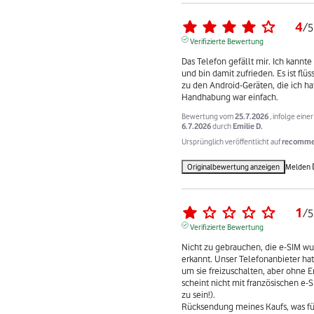
4
/
5
Verifizierte Bewertung
Das Telefon gefällt mir. Ich kannte 
und bin damit zufrieden. Es ist flüs
zu den Android-Geräten, die ich hat
Handhabung war einfach.
Bewertung vom
25.7.2026
, infolge ein
6.7.2026
durch
Emilie D.
Ursprünglich veröffentlicht auf
recommer
Originalbewertung anzeigen
Melden
1
/
5
Verifizierte Bewertung
Nicht zu gebrauchen, die e-SIM wur
erkannt. Unser Telefonanbieter hat 
um sie freizuschalten, aber ohne Er
scheint nicht mit französischen e-
zu sein!). 

Rücksendung meines Kaufs, was für