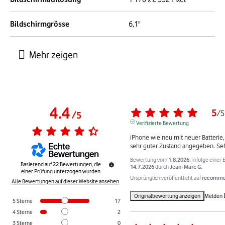
Bildschirmgrösse
6,1"
4.4
5
/
5
/
5
Verifizierte Bewertung
iPhone wie neu mit neuer Batterie,
sehr guter Zustand angegeben. Seh
Bewertung vom
1.8.2026
, infolge einer
Basierend auf
22
Bewertungen, die
14.7.2026
durch
Jean-Marc G.
einer Prüfung unterzogen wurden
Ursprünglich veröffentlicht auf
recommer
Alle Bewertungen auf dieser Website ansehen
Originalbewertung anzeigen
Melden
5
Sterne
17
4
Sterne
2
3
Sterne
0