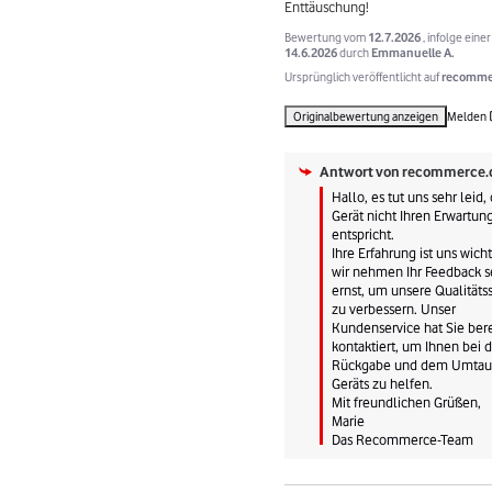
Enttäuschung!
Bewertung vom
12.7.2026
, infolge ein
14.6.2026
durch
Emmanuelle A.
Ursprünglich veröffentlicht auf
recommer
Originalbewertung anzeigen
Melden
Antwort von
recommerce.
Hallo, es tut uns sehr leid, d
Gerät nicht Ihren Erwartung
entspricht.

Ihre Erfahrung ist uns wicht
wir nehmen Ihr Feedback se
ernst, um unsere Qualitätss
zu verbessern. Unser 
Kundenservice hat Sie berei
kontaktiert, um Ihnen bei d
Rückgabe und dem Umtaus
Geräts zu helfen.

Mit freundlichen Grüßen,

Marie

Das Recommerce-Team