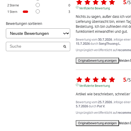
5
/
5
2
Sterne
0
Verifizierte Bewertung
1
Stern
3
Nichts zu sagen, außer dass ich von
Lieferung überrascht bin, einen Tag
Bewertungen sortieren
Bestellung. Ich bin zufrieden mit de
funktioniert einwandfrei und gut.
Bewertung vom
30.7.2026
, infolge ein
15.7.2026
durch
SongThuong L.
Ursprünglich veröffentlicht auf
recommer
Originalbewertung anzeigen
Melden
5
/
5
Verifizierte Bewertung
Artikel wie beschrieben, schneller
Bewertung vom
25.7.2026
, infolge ein
5.7.2026
durch
Pat V.
Ursprünglich veröffentlicht auf
recommer
Originalbewertung anzeigen
Melden