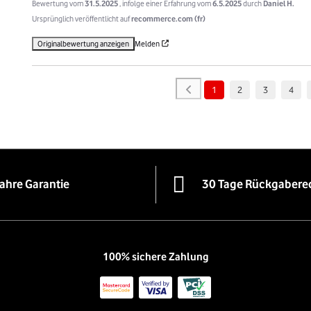
Bewertung vom
31.5.2025
, infolge einer Erfahrung vom
6.5.2025
durch
Daniel H.
Ursprünglich veröffentlicht auf
recommerce.com (fr)
Originalbewertung anzeigen
Melden
1
2
3
4
Jahre Garantie
30 Tage Rückgabere
100% sichere Zahlung