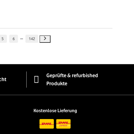
5
6
142
Geprüfte & refurbished
cht
Produkte
Kostenlose Lieferung