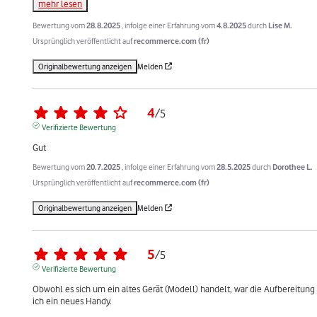
mehr lesen
Bewertung vom
28.8.2025
, infolge einer Erfahrung vom
4.8.2025
durch
Lise M.
Ursprünglich veröffentlicht auf
recommerce.com (fr)
Originalbewertung anzeigen
Melden
4
/
5
Verifizierte Bewertung
Gut
Bewertung vom
20.7.2025
, infolge einer Erfahrung vom
28.5.2025
durch
Dorothee L.
Ursprünglich veröffentlicht auf
recommerce.com (fr)
Originalbewertung anzeigen
Melden
5
/
5
Verifizierte Bewertung
Obwohl es sich um ein altes Gerät (Modell) handelt, war die Aufbereitung erf
ich ein neues Handy.