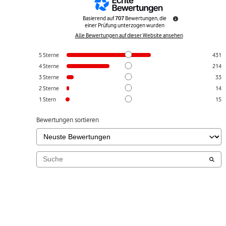
Basierend auf
707
Bewertungen, die
einer Prüfung unterzogen wurden
Alle Bewertungen auf dieser Website ansehen
5
Sterne
431
4
Sterne
214
3
Sterne
33
2
Sterne
14
1
Stern
15
Bewertungen sortieren