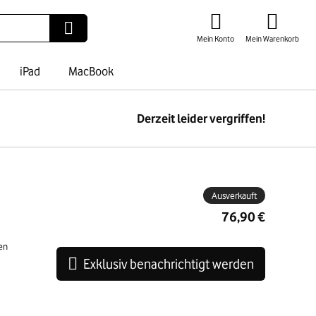
Mein Konto
Mein Warenkorb
iPad
MacBook
Derzeit leider vergriffen!
ben
Ausverkauft
76,90 €
en
Exklusiv benachrichtigt werden