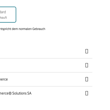
dard
kauft
entspricht dem normalen Gebrauch
merce
merce® Solutions SA