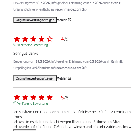
Bewertung vom
18.7.2026
, infolge einer Erfahrung vom
3.7.2026
durch
Yvan C.
Ursprünglich veröffentlicht auf
recommerce.com (fr)
Originalbewertung anzeigen
Melden
4
/
5
Verifizierte Bewertung
Sehr gut, danke
Bewertung vom
29.3.2026
, infolge einer Erfahrung vom
6.3.2026
durch
Karim B.
Ursprünglich veröffentlicht auf
recommerce.com (fr)
Originalbewertung anzeigen
Melden
5
/
5
Verifizierte Bewertung
Ich schätzte den Fragebogen, um die Bedürfnisse des Käufers zu ermitteln.
Fotos.

Ich wollte es klein und leicht wegen Rheuma und Arthrose im Alter.

Ich wurde auf ein iPhone 7 Modell verwiesen und bin sehr zufrieden. Ich w