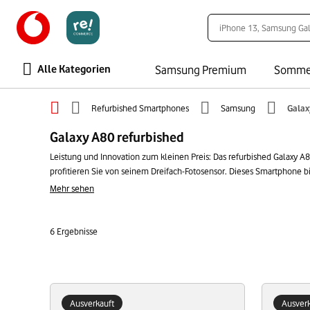
Alle Kategorien
Samsung Premium
Somme
Refurbished Smartphones
Samsung
Galax
Galaxy A80 refurbished
Leistung und Innovation zum kleinen Preis: Das refurbished Galaxy A8
profitieren Sie von seinem Dreifach-Fotosensor. Dieses Smartphone bie
refurbished Gerät: Tun Sie etwas Gutes für den Planeten und Ihr Bud
Mehr sehen
6
Ergebnisse
Ausverkauft
Ausverk