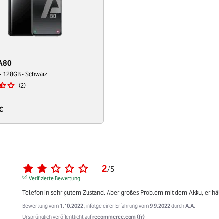
 A80
- 128GB - Schwarz
2
€
2
/
5
Verifizierte Bewertung
Telefon in sehr gutem Zustand. Aber großes Problem mit dem Akku, er häl
Bewertung vom
1.10.2022
, infolge einer Erfahrung vom
9.9.2022
durch
A.A.
Ursprünglich veröffentlicht auf
recommerce.com (fr)