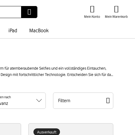
Mein Konto
Mein Warenkorb
iPad
MacBook
irm für atemberaubende Selfies und ein vollständiges Eintauchen,
esign mit fortschrittlicher Technologie. Entscheiden Sie sich für das
ren nach
Filtern
Ausverkauft