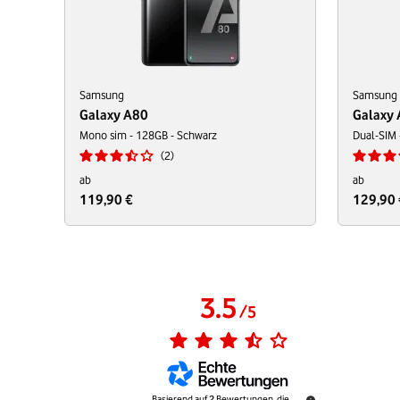
Samsung
Samsung
Galaxy A80
Galaxy
Mono sim - 128GB - Schwarz
Dual-SIM 
2
ab
ab
119,90 €
129,90 
3.5
/
5
Basierend auf
2
Bewertungen, die