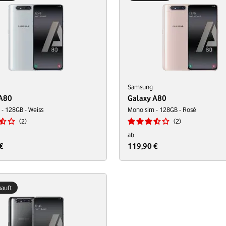
Samsung
 A80
Galaxy A80
- 128GB - Weiss
Mono sim - 128GB - Rosé
2
2
ab
€
119,90 €
auft