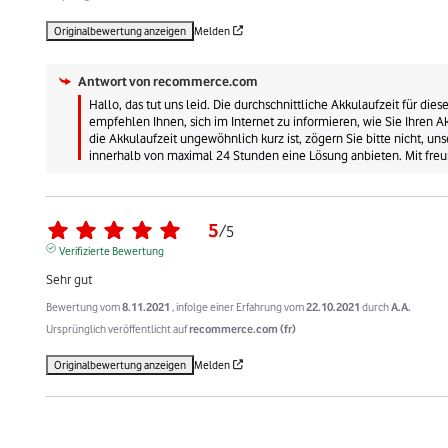
Originalbewertung anzeigen
Melden
Antwort von
recommerce.com
Hallo, das tut uns leid. Die durchschnittliche Akkulaufzeit für di
empfehlen Ihnen, sich im Internet zu informieren, wie Sie Ihren A
die Akkulaufzeit ungewöhnlich kurz ist, zögern Sie bitte nicht, u
innerhalb von maximal 24 Stunden eine Lösung anbieten. Mit freu
5
/
5
Verifizierte Bewertung
Sehr gut
Bewertung vom
8.11.2021
, infolge einer Erfahrung vom
22.10.2021
durch
A.A.
Ursprünglich veröffentlicht auf
recommerce.com (fr)
Originalbewertung anzeigen
Melden