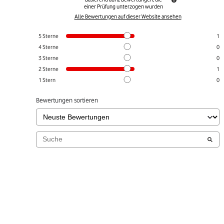
einer Prüfung unterzogen wurden
Alle Bewertungen auf dieser Website ansehen
5
Sterne
1
4
Sterne
0
3
Sterne
0
2
Sterne
1
1
Stern
0
Bewertungen sortieren