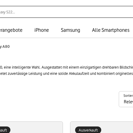
rangebote
iPhone
Samsung
Alle Smartphones
y A80
0, eine intelligente Wahl. Ausgestattet mit einem einzigartigen drehbaren Bildsch
tet zuverlässige Leistung und eine solide Akkulaufzeit und kombiniert originelles D
get, ohne Kompromisse bei der Qualität einzugehen.
Sortie
auft
Ausverkauft