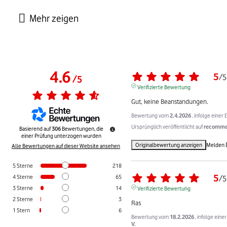
4.6
5
/
5
/
5
Verifizierte Bewertung
Gut, keine Beanstandungen.
Bewertung vom
2.4.2026
, infolge eine
Ursprünglich veröffentlicht auf
recommer
Basierend auf
306
Bewertungen, die
einer Prüfung unterzogen wurden
Originalbewertung anzeigen
Melden
Alle Bewertungen auf dieser Website ansehen
5
Sterne
218
5
4
Sterne
65
/
5
3
Sterne
14
Verifizierte Bewertung
2
Sterne
3
Ras
1
Stern
6
Bewertung vom
18.2.2026
, infolge ein
V.