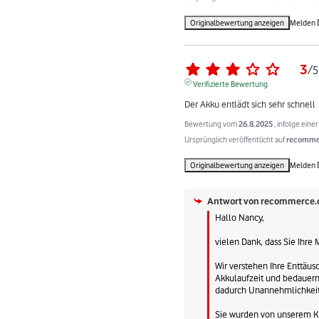
Originalbewertung anzeigen
Melden
3
/
5
Verifizierte Bewertung
Der Akku entlädt sich sehr schnell
Bewertung vom
26.8.2025
, infolge ein
Ursprünglich veröffentlicht auf
recommer
Originalbewertung anzeigen
Melden
Antwort von
recommerce.
Hallo Nancy,

vielen Dank, dass Sie Ihre 
Wir verstehen Ihre Enttäus
Akkulaufzeit und bedauern 
dadurch Unannehmlichkeite
Sie wurden von unserem Ku