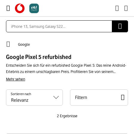
Google
Google Pixel 5 refurbished
Entscheiden Sie sich für ein refurbished Google Pixel 5: Das reine Android-
Erlebnis zu einem unschlagbaren Preis. Profitieren Sie von seinem
flüssigen OLED-Display, seiner außergewöhnlichen Kamera mit Night Sight
Mehr sehen
und der Leistung des Google Tensor Chips. Eine umweltbewusste Wahl, um
Leistung und Budget zu vereinen. Entdecken Sie unsere garantierten
Sortieren nach
Angebote!
Filtern
2
Ergebnisse