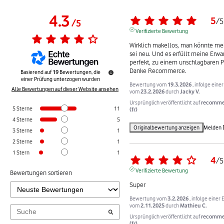
4.3
5
/
5
/
5
Verifizierte Bewertung
Wirklich makellos, man könnte mei
sei neu. Und es erfüllt meine Erwa
perfekt, zu einem unschlagbaren Pr
Danke Recommerce.
Basierend auf
19
Bewertungen, die
einer Prüfung unterzogen wurden
Bewertung vom
19.3.2026
, infolge eine
Alle Bewertungen auf dieser Website ansehen
vom
23.2.2026
durch
Jacky V.
Ursprünglich veröffentlicht auf
recomme
5
Sterne
11
(fr)
4
Sterne
5
Originalbewertung anzeigen
Melden
3
Sterne
1
2
Sterne
1
1
Stern
1
4
/
5
Verifizierte Bewertung
Bewertungen sortieren
Super
Bewertung vom
3.2.2026
, infolge einer
vom
2.11.2025
durch
Mathieu C.
Ursprünglich veröffentlicht auf
recomme
(fr)