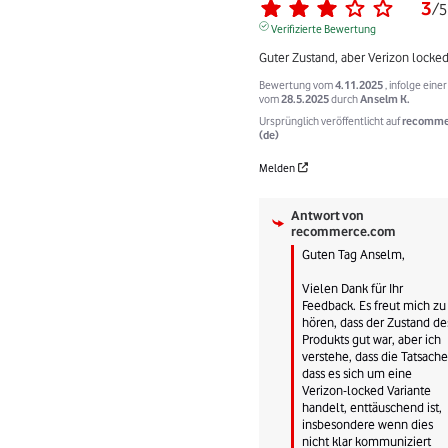
3
/
5
Verifizierte Bewertung
Guter Zustand, aber Verizon locked
Bewertung vom
4.11.2025
, infolge eine
vom
28.5.2025
durch
Anselm K.
Ursprünglich veröffentlicht auf
recomme
(de)
Melden
Antwort von
recommerce.com
Guten Tag Anselm,

Vielen Dank für Ihr 
Feedback. Es freut mich zu 
hören, dass der Zustand des
Produkts gut war, aber ich 
verstehe, dass die Tatsache,
dass es sich um eine 
Verizon-locked Variante 
handelt, enttäuschend ist, 
insbesondere wenn dies 
nicht klar kommuniziert 