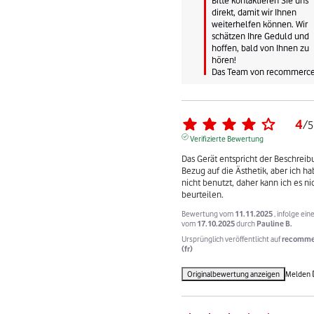
direkt, damit wir Ihnen 
weiterhelfen können. Wir 
schätzen Ihre Geduld und 
hoffen, bald von Ihnen zu 
hören!

Das Team von recommerc
4
/
5
Verifizierte Bewertung
Das Gerät entspricht der Beschreibu
Bezug auf die Ästhetik, aber ich ha
nicht benutzt, daher kann ich es nic
beurteilen.
Bewertung vom
11.11.2025
, infolge ein
vom
17.10.2025
durch
Pauline B.
Ursprünglich veröffentlicht auf
recomme
(fr)
Originalbewertung anzeigen
Melden