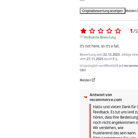
Originalbewertung anzeigen
Melden
1
/
5
Verifizierte Bewertung
it's not here, so it's a fail.
Bewertung vom
22.12.2025
, infolge ein
vom
27.11.2025
durch
F.L.
Ursprünglich veröffentlicht auf
recomme
(de)
Melden
Antwort von
recommerce.com
Hallo und vielen Dank für Ih
Feedback. Es tut uns leid zu
hören, dass Ihre Bestellung
noch nicht angekommen ist
Wir verstehen, wie 
frustrierend das sein kann. 
Bitte kontaktieren Sie uns 