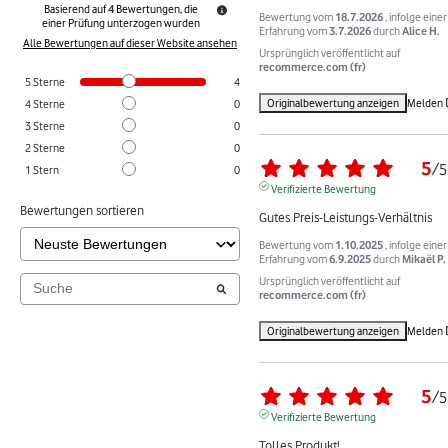
Basierend auf
4
Bewertungen, die
Bewertung vom
18.7.2026
, infolge einer
einer Prüfung unterzogen wurden
Erfahrung vom
3.7.2026
durch
Alice H.
Alle Bewertungen auf dieser Website ansehen
Ursprünglich veröffentlicht auf
recommerce.com (fr)
5
Sterne
4
Originalbewertung anzeigen
Melden
4
Sterne
0
3
Sterne
0
2
Sterne
0
5
/
5
1
Stern
0
Verifizierte Bewertung
Bewertungen sortieren
Gutes Preis-Leistungs-Verhältnis
Bewertung vom
1.10.2025
, infolge einer
Erfahrung vom
6.9.2025
durch
Mikaël P.
Ursprünglich veröffentlicht auf
recommerce.com (fr)
Originalbewertung anzeigen
Melden
5
/
5
Verifizierte Bewertung
Tolles Produkt!
