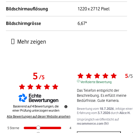
Bildschirmauflösung
1220 x 2712 Pixel
Bildschirmgrösse
6,67"
5
5
/
5
/
5
Verifizierte Bewertung
Das Telefon entspricht der 
Beschreibung. Es erfüllt meine 
Bedürfnisse. Gute Kamera.
Basierend auf
4
Bewertungen, die
Bewertung vom
18.7.2026
, infolge einer
einer Prüfung unterzogen wurden
Erfahrung vom
3.7.2026
durch
Alice H.
Alle Bewertungen auf dieser Website ansehen
Ursprünglich veröffentlicht auf
recommerce.com (fr)
5
Sterne
4