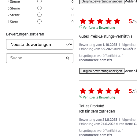
Originalbewertung anzeigen
Melden
4
Sterne
0
3
Sterne
0
2
Sterne
0
5
/
5
1
Stern
0
Verifizierte Bewertung
Bewertungen sortieren
Gutes Preis-Leistungs-Verhältnis
Bewertung vom
1.10.2025
, infolge einer
Erfahrung vom
6.9.2025
durch
Mikaël P.
Ursprünglich veröffentlicht auf
recommerce.com (fr)
Originalbewertung anzeigen
Melden
5
/
5
Verifizierte Bewertung
Tolles Produkt!

Ich bin sehr zufrieden
Bewertung vom
21.8.2025
, infolge einer
Erfahrung vom
27.6.2025
durch
Henri C.
Ursprünglich veröffentlicht auf
recommerce.com (fr)