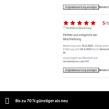
Originalbewertung anzeigen
Melden
5
/
5
Verifizierte Bewertung
Perfekt und entspricht der 
Beschreibung
Bewertung vom
16.8.2025
, infolge einer
Erfahrung vom
20.6.2025
durch
Alexand
M.
Ursprünglich veröffentlicht auf
recommerce.com (fr)
Originalbewertung anzeigen
Melden
Bis zu 70 % günstiger als neu