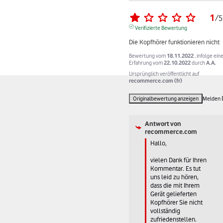
1
/
5
Verifizierte Bewertung
Die Kopfhörer funktionieren nicht
Bewertung vom
18.11.2022
, infolge ein
Erfahrung vom
22.10.2022
durch
A.A.
Ursprünglich veröffentlicht auf
recommerce.com (fr)
Originalbewertung anzeigen
Melden
Antwort von
recommerce.com
Hallo, 

vielen Dank für Ihren 
Kommentar. Es tut 
uns leid zu hören, 
dass die mit Ihrem 
Gerät gelieferten 
Kopfhörer Sie nicht 
vollständig 
zufriedenstellen. 
