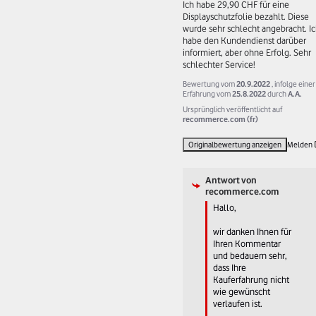
Ich habe 29,90 CHF für eine 
Displayschutzfolie bezahlt. Diese 
wurde sehr schlecht angebracht. Ic
habe den Kundendienst darüber 
informiert, aber ohne Erfolg. Sehr 
schlechter Service!
Bewertung vom
20.9.2022
, infolge einer
Erfahrung vom
25.8.2022
durch
A.A.
Ursprünglich veröffentlicht auf
recommerce.com (fr)
Originalbewertung anzeigen
Melden
Antwort von
recommerce.com
Hallo, 

wir danken Ihnen für 
Ihren Kommentar 
und bedauern sehr, 
dass Ihre 
Kauferfahrung nicht 
wie gewünscht 
verlaufen ist. 
