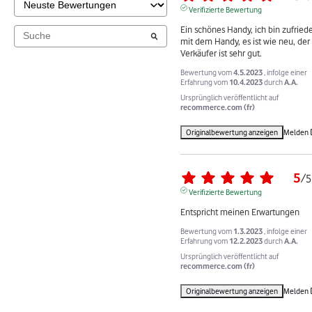
Verifizierte Bewertung
Ein schönes Handy, ich bin zufriede
mit dem Handy, es ist wie neu, der 
Verkäufer ist sehr gut.
Bewertung vom
4.5.2023
, infolge einer
Erfahrung vom
10.4.2023
durch
A.A.
Ursprünglich veröffentlicht auf
recommerce.com (fr)
Originalbewertung anzeigen
Melden
5
/
5
Verifizierte Bewertung
Entspricht meinen Erwartungen
Bewertung vom
1.3.2023
, infolge einer
Erfahrung vom
12.2.2023
durch
A.A.
Ursprünglich veröffentlicht auf
recommerce.com (fr)
Originalbewertung anzeigen
Melden