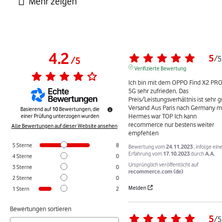
4.2
5
/
5
/
5
Verifizierte Bewertung
Ich bin mit dem OPPO Find X2 PRO
5G sehr zufrieden. Das 
Preis/Leistungsverhältnis ist sehr gu
Versand Aus Paris nach Germany mi
Basierend auf
10
Bewertungen, die
Hermes war TOP Ich kann 
einer Prüfung unterzogen wurden
recommerce nur bestens weiter 
Alle Bewertungen auf dieser Website ansehen
empfehlen
5
Sterne
8
Bewertung vom
24.11.2023
, infolge ein
Erfahrung vom
17.10.2023
durch
A.A.
4
Sterne
0
Ursprünglich veröffentlicht auf
3
Sterne
0
recommerce.com (de)
2
Sterne
0
Melden
1
Stern
2
Bewertungen sortieren
5
/
5