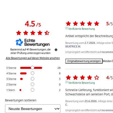
4.5
5
/
5
/
5
Verifizierte Bewertung
Artikel entspricht der Beschreibun
Bewertung vom
2.7.2026
, infolge eine
BEATRICE M.
Basierend auf
41
Bewertungen, die
Ursprünglich veröffentlicht auf
recommer
einer Prüfung unterzogen wurden
Alle Bewertungen auf dieser Website ansehen
Originalbewertung anzeigen
Melden
5
Sterne
28
4
Sterne
8
4
/
5
3
Sterne
3
Verifizierte Bewertung
2
Sterne
0
Schnelle Lieferung, funktioniert wie
1
Stern
2
Schwachstelle am seriellen Port,
Bewertungen sortieren
Bewertung vom
23.6.2026
, infolge ein
C.
Ursprünglich veröffentlicht auf
recommer