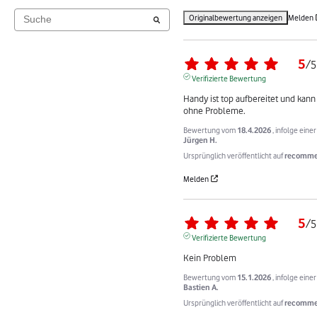
Originalbewertung anzeigen
Melden
5
/
5
Verifizierte Bewertung
Handy ist top aufbereitet und kann
ohne Probleme.
Bewertung vom
18.4.2026
, infolge ein
Jürgen H.
Ursprünglich veröffentlicht auf
recomme
Melden
5
/
5
Verifizierte Bewertung
Kein Problem
Bewertung vom
15.1.2026
, infolge ein
Bastien A.
Ursprünglich veröffentlicht auf
recommer