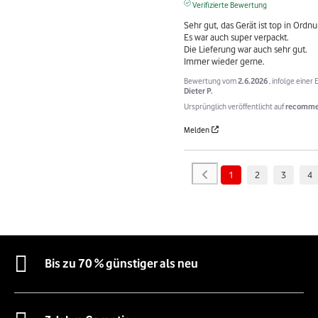
Verifizierte Bewertung
Sehr gut, das Gerät ist top in Ordnu
Es war auch super verpackt.

Die Lieferung war auch sehr gut.

Immer wieder gerne.
Bewertung vom
2.6.2026
, infolge eine
Dieter P.
Ursprünglich veröffentlicht auf
recomme
Melden
1
2
3
4
Bis zu 70 % günstiger als neu