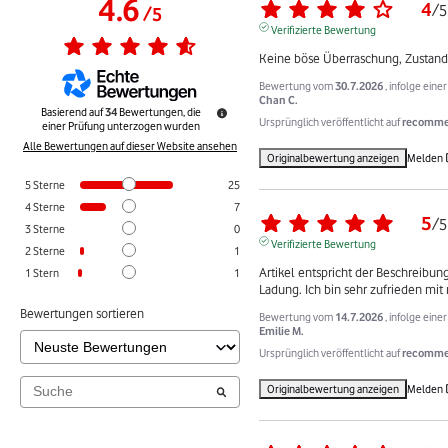
4.6
4
/
5
/
5
Verifizierte Bewertung
Keine böse Überraschung, Zustand
Bewertung vom
30.7.2026
, infolge ein
Chan C.
Basierend auf
34
Bewertungen, die
Ursprünglich veröffentlicht auf
recommer
einer Prüfung unterzogen wurden
Alle Bewertungen auf dieser Website ansehen
Originalbewertung anzeigen
Melden
5
Sterne
25
4
Sterne
7
5
/
5
3
Sterne
0
Verifizierte Bewertung
2
Sterne
1
Artikel entspricht der Beschreibung
1
Stern
1
Ladung. Ich bin sehr zufrieden mi
Bewertungen sortieren
Bewertung vom
14.7.2026
, infolge ein
Emilie M.
Ursprünglich veröffentlicht auf
recommer
Originalbewertung anzeigen
Melden