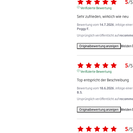
5
/
5
Verifizierte Bewertung
Sehr zufrieden, wirklich wie neu
Bewertung vom
14.7.2026
, infolge ein
Peggy F.
Ursprünglich veröffentlicht auf
recommer
Originalbewertung anzeigen
Melden
5
/
5
Verifizierte Bewertung
Top entspricht der Beschreibung
Bewertung vom
18.6.2026
, infolge ein
B.S.
Ursprünglich veröffentlicht auf
recommer
Originalbewertung anzeigen
Melden
5
/
5