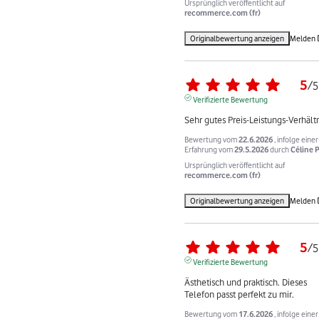
Ursprünglich veröffentlicht auf
recommerce.com (fr)
Originalbewertung anzeigen
Melden
5
/
5
Verifizierte Bewertung
Sehr gutes Preis-Leistungs-Verhältn
Bewertung vom
22.6.2026
, infolge einer
Erfahrung vom
29.5.2026
durch
Céline P
Ursprünglich veröffentlicht auf
recommerce.com (fr)
Originalbewertung anzeigen
Melden
5
/
5
Verifizierte Bewertung
Ästhetisch und praktisch. Dieses 
Telefon passt perfekt zu mir.
Bewertung vom
17.6.2026
, infolge einer