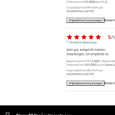
Erfahrung vom
9.5.2026
durch
L.C.
Ursprünglich veröffentlicht auf
recommerce.com (fr)
Originalbewertung anzeigen
Melden
5
/
5
Verifizierte Bewertung
Sehr gut, entspricht meinen 
Erwartungen, ich empfehle es.
Bewertung vom
11.11.2025
, infolge ein
Erfahrung vom
16.9.2025
durch
Laure A
Ursprünglich veröffentlicht auf
recommerce.com (fr)
Originalbewertung anzeigen
Melden