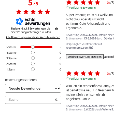
5
5
/
5
/
5
Verifizierte Bewertung
Super Produkt, es ist nur weiß und 
nicht blau, aber das ist nicht 
schlimm. Gute Akkulaufzeit und 
Ergonomie.
Basierend auf
5
Bewertungen, die
einer Prüfung unterzogen wurden
Bewertung vom
30.6.2026
, infolge einer
Alle Bewertungen auf dieser Website ansehen
Erfahrung vom
13.6.2026
durch
Olivier 
Ursprünglich veröffentlicht auf
5
Sterne
5
recommerce.com (fr)
4
Sterne
0
Originalbewertung anzeigen
Melden
3
Sterne
0
2
Sterne
0
1
Stern
0
5
/
5
Verifizierte Bewertung
Bewertungen sortieren
Wirklich ein sehr schönes Handy, es
ist perfekt wie neu. Ein Geschenk fü
meinen Sohn, er ist mehr als 
begeistert. Danke
Bewertung vom
29.6.2026
, infolge einer
Erfahrung vom
6.6.2026
durch
Valerie B.