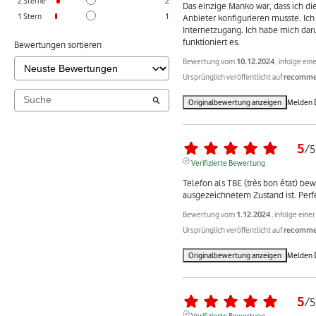
2
Sterne
2
Das einzige Manko war, dass ich di
1
Stern
1
Anbieter konfigurieren musste. Ich 
Internetzugang. Ich habe mich dar
funktioniert es.
Bewertungen sortieren
Bewertung vom
10.12.2024
, infolge ei
Ursprünglich veröffentlicht auf
recommer
Originalbewertung anzeigen
Melden
5
/
5
Verifizierte Bewertung
Telefon als TBE (très bon état) bewer
ausgezeichnetem Zustand ist. Perfe
Bewertung vom
1.12.2024
, infolge ein
Ursprünglich veröffentlicht auf
recommer
Originalbewertung anzeigen
Melden
5
/
5
Verifizierte Bewertung