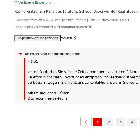
Verifizierte Bewertung
Kleine Kratzer am Rand des Telefons. Schade. Dabei war der Kauf als sehr 
Bewertung vom
29.6.2026
, infolge einer Erfahrung vom
9.6.2026
durch
Didier F.
Ursprünglich veröffentlicht auf
recommerce.com (fr)
Originalbewertung anzeigen
Melden
Antwort von
recommerce.com
Hallo, 

vielen Dank, dass Sie sich die Zeit genommen haben, Ihre Erfahrung
Telefons nicht Ihren Erwartungen entsprach. Ihr Feedback ist wertv
verbessern. Zögern Sie nicht, uns zu kontaktieren, wenn Sie weite
Mit freundlichen Grüßen.

Das recommerce-Team
1
2
3
4