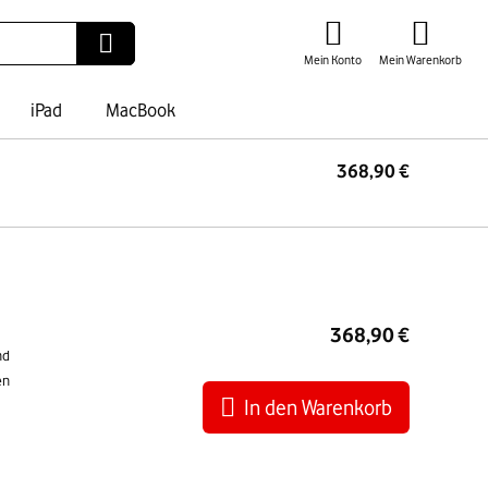
Mein Konto
Mein Warenkorb
iPad
MacBook
368,90 €
I
War
368,90 €
nd
en
In den Warenkorb