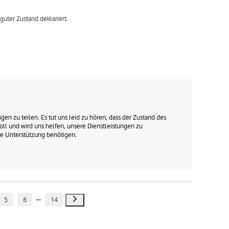
guter Zustand deklariert.
en zu teilen. Es tut uns leid zu hören, dass der Zustand des 
oll und wird uns helfen, unsere Dienstleistungen zu 
re Unterstützung benötigen.

5
6
14