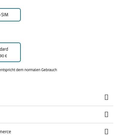
-SIM
dard
90 €
 entspricht dem normalen Gebrauch
mmerce