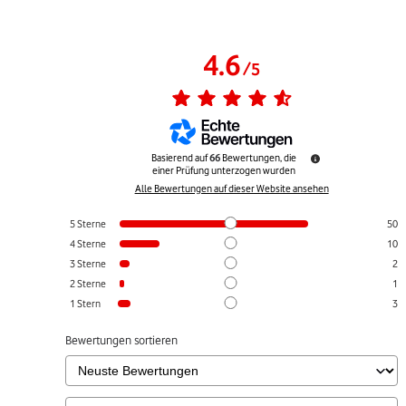
4.6
/
5
Basierend auf
66
Bewertungen, die
einer Prüfung unterzogen wurden
Alle Bewertungen auf dieser Website ansehen
5
Sterne
50
4
Sterne
10
3
Sterne
2
2
Sterne
1
1
Stern
3
Bewertungen sortieren