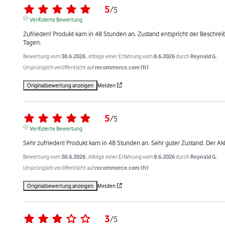
5
/
5
Verifizierte Bewertung
Zufrieden! Produkt kam in 48 Stunden an. Zustand entspricht der Beschrei
Tagen.
Bewertung vom
30.6.2026
, infolge einer Erfahrung vom
8.6.2026
durch
Reynald G.
Ursprünglich veröffentlicht auf
recommerce.com (fr)
Originalbewertung anzeigen
Melden
5
/
5
Verifizierte Bewertung
Sehr zufrieden! Produkt kam in 48 Stunden an. Sehr guter Zustand. Der Ak
Bewertung vom
30.6.2026
, infolge einer Erfahrung vom
8.6.2026
durch
Reynald G.
Ursprünglich veröffentlicht auf
recommerce.com (fr)
Originalbewertung anzeigen
Melden
3
/
5