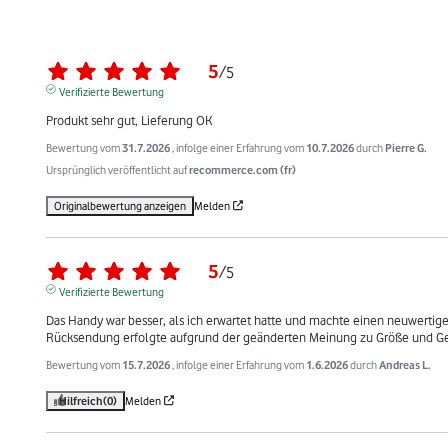
5
/
5
Verifizierte Bewertung
Produkt sehr gut, Lieferung OK
Bewertung vom
31.7.2026
, infolge einer Erfahrung vom
10.7.2026
durch
Pierre G.
Ursprünglich veröffentlicht auf
recommerce.com (fr)
Originalbewertung anzeigen
Melden
5
/
5
Verifizierte Bewertung
Das Handy war besser, als ich erwartet hatte und machte einen neuwertigen
Rücksendung erfolgte aufgrund der geänderten Meinung zu Größe und Ge
Bewertung vom
15.7.2026
, infolge einer Erfahrung vom
1.6.2026
durch
Andreas L.
Hilfreich
(0)
Melden