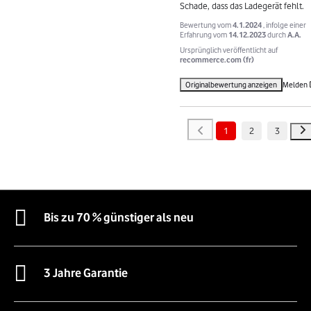
Schade, dass das Ladegerät fehlt.
Bewertung vom
4.1.2024
, infolge einer
Erfahrung vom
14.12.2023
durch
A.A.
Ursprünglich veröffentlicht auf
recommerce.com (fr)
Originalbewertung anzeigen
Melden
1
2
3
Bis zu 70 % günstiger als neu
3 Jahre Garantie