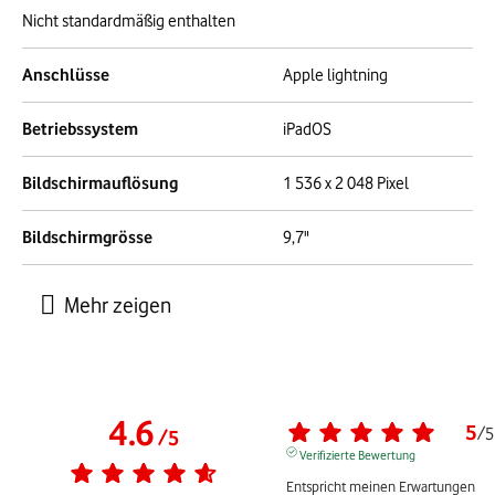
Nicht standardmäßig enthalten
Anschlüsse
Apple lightning
Betriebssystem
iPadOS
Bildschirmauflösung
1 536 x 2 048 Pixel
Bildschirmgrösse
9,7"
4.6
5
/
5
/
5
Verifizierte Bewertung
Entspricht meinen Erwartungen