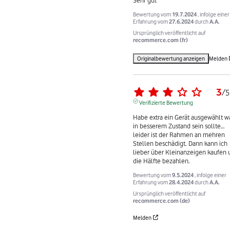
Bewertung vom
19.7.2024
, infolge einer
Erfahrung vom
27.6.2024
durch
A.A.
Ursprünglich veröffentlicht auf
recommerce.com (fr)
Originalbewertung anzeigen
Melden
3
/
5
Verifizierte Bewertung
Habe extra ein Gerät ausgewählt wa
in besserem Zustand sein sollte…
leider ist der Rahmen an mehren 
Stellen beschädigt. Dann kann ich 
lieber über Kleinanzeigen kaufen 
die Hälfte bezahlen.
Bewertung vom
9.5.2024
, infolge einer
Erfahrung vom
28.4.2024
durch
A.A.
Ursprünglich veröffentlicht auf
recommerce.com (de)
Melden