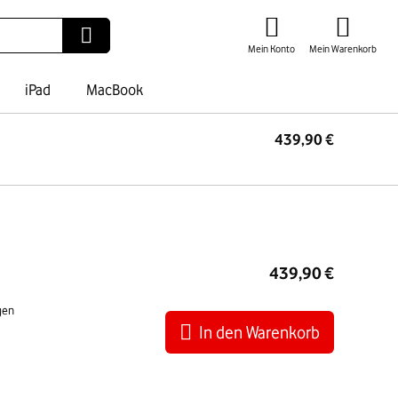
Mein Konto
Mein Warenkorb
iPad
MacBook
439,90 €
I
War
439,90 €
gen
In den Warenkorb