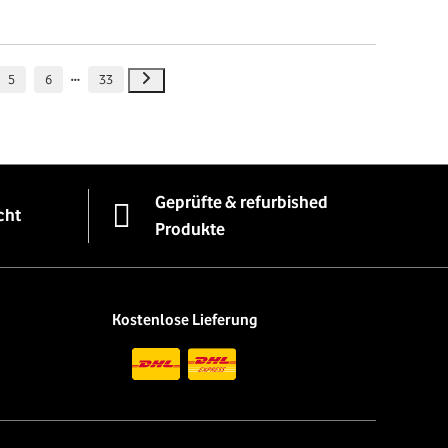
5
6
33
Geprüfte & refurbished
cht
Produkte
Kostenlose Lieferung