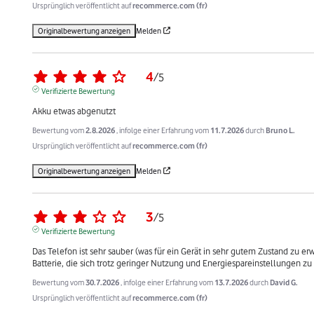
Ursprünglich veröffentlicht auf
recommerce.com (fr)
Originalbewertung anzeigen
Melden
4
/
5
Verifizierte Bewertung
Akku etwas abgenutzt
Bewertung vom
2.8.2026
, infolge einer Erfahrung vom
11.7.2026
durch
Bruno L.
Ursprünglich veröffentlicht auf
recommerce.com (fr)
Originalbewertung anzeigen
Melden
3
/
5
Verifizierte Bewertung
Das Telefon ist sehr sauber (was für ein Gerät in sehr gutem Zustand zu erwa
Batterie, die sich trotz geringer Nutzung und Energiespareinstellungen zu 
Bewertung vom
30.7.2026
, infolge einer Erfahrung vom
13.7.2026
durch
David G.
Ursprünglich veröffentlicht auf
recommerce.com (fr)