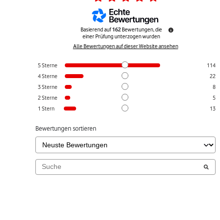
Basierend auf
162
Bewertungen, die
einer Prüfung unterzogen wurden
Alle Bewertungen auf dieser Website ansehen
5
Sterne
114
4
Sterne
22
3
Sterne
8
2
Sterne
5
1
Stern
13
Bewertungen sortieren