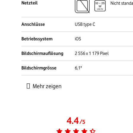
Netzteil
Nicht stand
Anschlüsse
USB type C
Betriebssystem
iOS
Bildschirmauflösung
2 556 x 1 179 Pixel
Bildschirmgrösse
6,1"
4.4
/
5