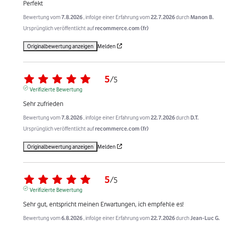
Perfekt
Bewertung vom
7.8.2026
, infolge einer Erfahrung vom
22.7.2026
durch
Manon B.
Ursprünglich veröffentlicht auf
recommerce.com (fr)
Originalbewertung anzeigen
Melden
5
/
5
Verifizierte Bewertung
Sehr zufrieden
Bewertung vom
7.8.2026
, infolge einer Erfahrung vom
22.7.2026
durch
D.T.
Ursprünglich veröffentlicht auf
recommerce.com (fr)
Originalbewertung anzeigen
Melden
5
/
5
Verifizierte Bewertung
Sehr gut, entspricht meinen Erwartungen, ich empfehle es!
Bewertung vom
6.8.2026
, infolge einer Erfahrung vom
22.7.2026
durch
Jean-Luc G.