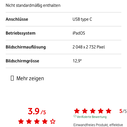
Nicht standardmäßig enthalten
Anschlüsse
USB type C
Betriebssystem
iPadOS
Bildschirmauflösung
2 048 x 2 732 Pixel
Bildschirmgrösse
12,9"
3.9
5
/
5
/
5
Verifizierte Bewertung
Einwandfreies Produkt, effektive 