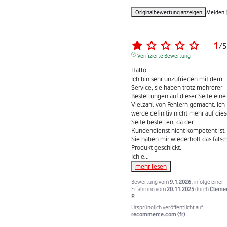
Originalbewertung anzeigen
Melden
1
/
5
Verifizierte Bewertung
Hallo 

Ich bin sehr unzufrieden mit dem 
Service, sie haben trotz mehrerer 
Bestellungen auf dieser Seite eine 
Vielzahl von Fehlern gemacht. Ich 
werde definitiv nicht mehr auf diese
Seite bestellen, da der 
Kundendienst nicht kompetent ist. 
Sie haben mir wiederholt das falsch
Produkt geschickt.

Ich e
...
mehr lesen
Bewertung vom
9.1.2026
, infolge einer
Erfahrung vom
20.11.2025
durch
Cleme
P.
Ursprünglich veröffentlicht auf
recommerce.com (fr)