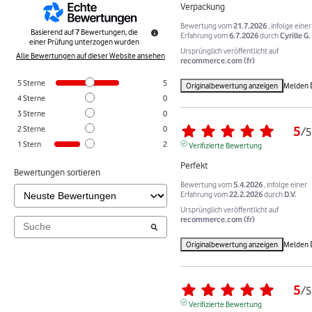
Verpackung
Bewertung vom
21.7.2026
, infolge einer
Basierend auf
7
Bewertungen, die
Erfahrung vom
6.7.2026
durch
Cyrille G.
einer Prüfung unterzogen wurden
Ursprünglich veröffentlicht auf
Alle Bewertungen auf dieser Website ansehen
recommerce.com (fr)
5
Sterne
5
Originalbewertung anzeigen
Melden
4
Sterne
0
3
Sterne
0
5
2
Sterne
0
/
5
1
Stern
2
Verifizierte Bewertung
Perfekt
Bewertungen sortieren
Bewertung vom
5.4.2026
, infolge einer
Erfahrung vom
22.2.2026
durch
D.V.
Ursprünglich veröffentlicht auf
recommerce.com (fr)
Originalbewertung anzeigen
Melden
5
/
5
Verifizierte Bewertung