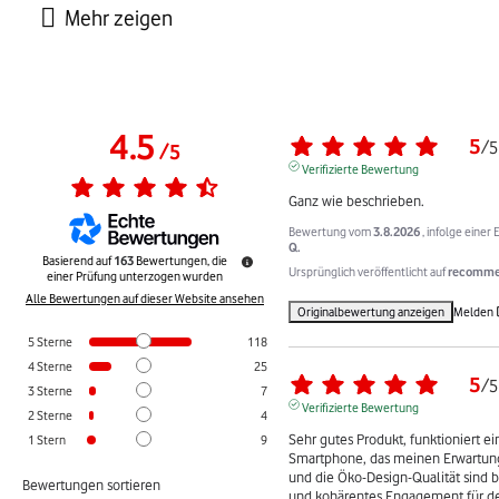
4.5
5
/
5
/
5
Verifizierte Bewertung
Ganz wie beschrieben.
Bewertung vom
3.8.2026
, infolge eine
Q.
Basierend auf
163
Bewertungen, die
Ursprünglich veröffentlicht auf
recommer
einer Prüfung unterzogen wurden
Alle Bewertungen auf dieser Website ansehen
Originalbewertung anzeigen
Melden
5
Sterne
118
4
Sterne
25
5
/
5
3
Sterne
7
Verifizierte Bewertung
2
Sterne
4
Sehr gutes Produkt, funktioniert ei
1
Stern
9
Smartphone, das meinen Erwartunge
und die Öko-Design-Qualität sind b
Bewertungen sortieren
und kohärentes Engagement für den