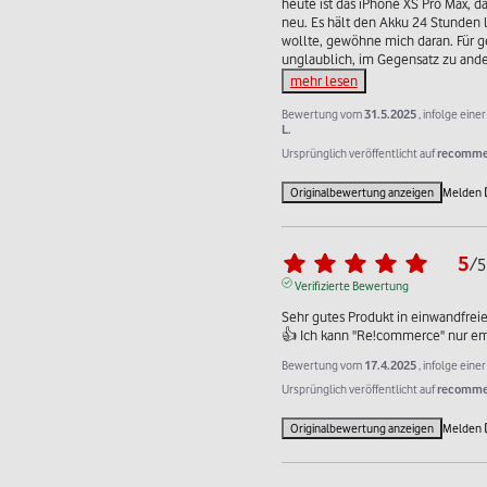
heute ist das iPhone XS Pro Max, da
neu. Es hält den Akku 24 Stunden la
wollte, gewöhne mich daran. Für ge
unglaublich, im Gegensatz zu and
mehr lesen
Bewertung vom
31.5.2025
, infolge ein
L.
Ursprünglich veröffentlicht auf
recommer
Originalbewertung anzeigen
Melden
5
/
5
Verifizierte Bewertung
Sehr gutes Produkt in einwandfreie
👍 Ich kann "Re!commerce" nur e
Bewertung vom
17.4.2025
, infolge ein
Ursprünglich veröffentlicht auf
recommer
Originalbewertung anzeigen
Melden