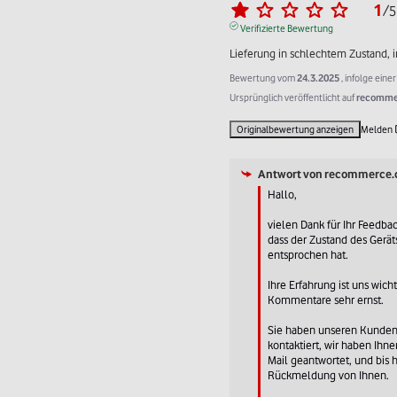
1
/
5
Verifizierte Bewertung
Lieferung in schlechtem Zustand, i
Bewertung vom
24.3.2025
, infolge ein
Ursprünglich veröffentlicht auf
recommer
Originalbewertung anzeigen
Melden
Antwort von
recommerce.
Hallo,

vielen Dank für Ihr Feedback
dass der Zustand des Gerät
entsprochen hat.

Ihre Erfahrung ist uns wich
Kommentare sehr ernst.

Sie haben unseren Kundens
kontaktiert, wir haben Ihne
Mail geantwortet, und bis h
Rückmeldung von Ihnen.
