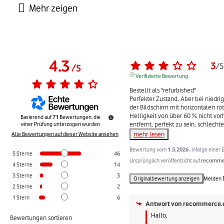
4.3
3
/
5
/
5
Verifizierte Bewertung
Bestellt als "refurbished"

Perfekter Zustand. Aber bei niedrige
der Bildschirm mit horizontalen rot
Helligkeit von über 60 % nicht vor
Basierend auf
71
Bewertungen, die
entfernt, perfekt zu sein, schlechte
einer Prüfung unterzogen wurden
mehr lesen
Alle Bewertungen auf dieser Website ansehen
Bewertung vom
1.5.2026
, infolge eine
5
Sterne
46
Ursprünglich veröffentlicht auf
recommer
4
Sterne
14
3
Sterne
3
Originalbewertung anzeigen
Melden
2
Sterne
2
1
Stern
6
Antwort von
recommerce.
Hallo,

Bewertungen sortieren