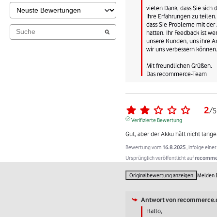
vielen Dank, dass Sie sich
Ihre Erfahrungen zu teilen. 
dass Sie Probleme mit der 
hatten. Ihr Feedback ist we
unsere Kunden, uns ihre An
wir uns verbessern können.
Mit freundlichen Grüßen.

Das recommerce-Team
2
/
5
Verifizierte Bewertung
Gut, aber der Akku hält nicht lange
Bewertung vom
16.8.2025
, infolge ein
Ursprünglich veröffentlicht auf
recommer
Originalbewertung anzeigen
Melden
Antwort von
recommerce.
Hallo,
