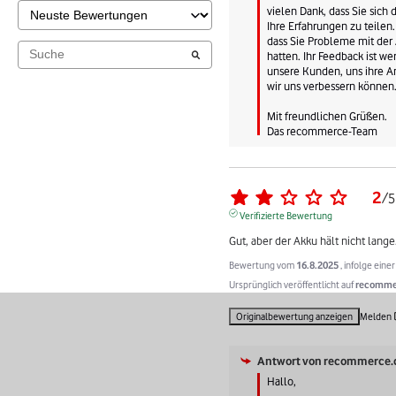
vielen Dank, dass Sie sich
Ihre Erfahrungen zu teilen. 
dass Sie Probleme mit der 
hatten. Ihr Feedback ist we
unsere Kunden, uns ihre An
wir uns verbessern können.
Mit freundlichen Grüßen.

Das recommerce-Team
2
/
5
Verifizierte Bewertung
Gut, aber der Akku hält nicht lange
Bewertung vom
16.8.2025
, infolge ein
Ursprünglich veröffentlicht auf
recommer
Originalbewertung anzeigen
Melden
Antwort von
recommerce.
Hallo,
