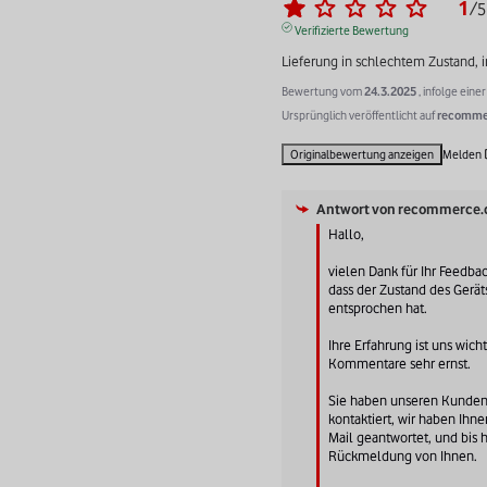
1
/
5
Verifizierte Bewertung
Lieferung in schlechtem Zustand, i
Bewertung vom
24.3.2025
, infolge ein
Ursprünglich veröffentlicht auf
recommer
Originalbewertung anzeigen
Melden
Antwort von
recommerce.
Hallo,

vielen Dank für Ihr Feedback
dass der Zustand des Gerät
entsprochen hat.

Ihre Erfahrung ist uns wich
Kommentare sehr ernst.

Sie haben unseren Kundens
kontaktiert, wir haben Ihne
Mail geantwortet, und bis h
Rückmeldung von Ihnen.
