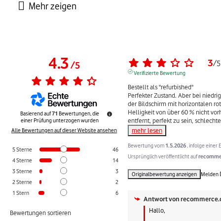
4.3
3
/
5
/
5
Verifizierte Bewertung
Bestellt als "refurbished"

Perfekter Zustand. Aber bei niedrige
der Bildschirm mit horizontalen rot
Helligkeit von über 60 % nicht vor
Basierend auf
71
Bewertungen, die
entfernt, perfekt zu sein, schlechte
einer Prüfung unterzogen wurden
mehr lesen
Alle Bewertungen auf dieser Website ansehen
Bewertung vom
1.5.2026
, infolge eine
5
Sterne
46
Ursprünglich veröffentlicht auf
recommer
4
Sterne
14
3
Sterne
3
Originalbewertung anzeigen
Melden
2
Sterne
2
1
Stern
6
Antwort von
recommerce.
Hallo,

Bewertungen sortieren