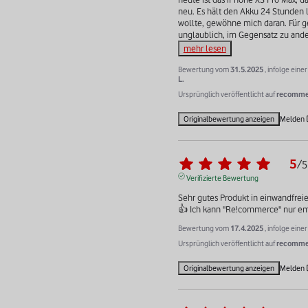
neu. Es hält den Akku 24 Stunden la
wollte, gewöhne mich daran. Für ge
unglaublich, im Gegensatz zu and
mehr lesen
Bewertung vom
31.5.2025
, infolge ein
L.
Ursprünglich veröffentlicht auf
recommer
Originalbewertung anzeigen
Melden
5
/
5
Verifizierte Bewertung
Sehr gutes Produkt in einwandfreie
👍 Ich kann "Re!commerce" nur e
Bewertung vom
17.4.2025
, infolge ein
Ursprünglich veröffentlicht auf
recommer
Originalbewertung anzeigen
Melden