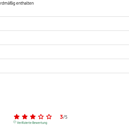
ardmäßig enthalten
3
/
5
Verifizierte Bewertung