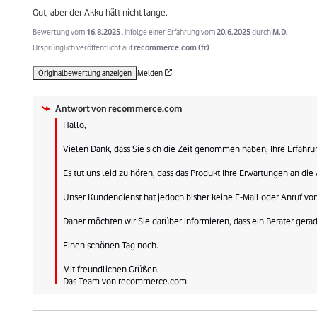
Gut, aber der Akku hält nicht lange.
Bewertung vom
16.8.2025
, infolge einer Erfahrung vom
20.6.2025
durch
M.D.
Ursprünglich veröffentlicht auf
recommerce.com (fr)
Originalbewertung anzeigen
Melden
Antwort von
recommerce.com
Hallo,

Vielen Dank, dass Sie sich die Zeit genommen haben, Ihre Erfahrun
Es tut uns leid zu hören, dass das Produkt Ihre Erwartungen an die A
Unser Kundendienst hat jedoch bisher keine E-Mail oder Anruf von 
Daher möchten wir Sie darüber informieren, dass ein Berater gerade d
Einen schönen Tag noch.

Mit freundlichen Grüßen.

Das Team von recommerce.com