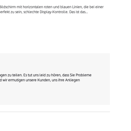
 Bildschirm mit horizontalen roten und blauen Linien, die bei einer 
rfekt zu sein, schlechte Display-Kontrolle. Das ist das
...
en zu teilen. Es tut uns leid zu hören, dass Sie Probleme 
und wir ermutigen unsere Kunden, uns ihre Anliegen 