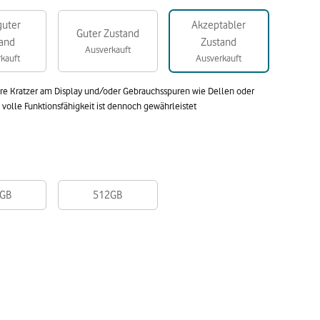
guter
Akzeptabler
Guter Zustand
and
Zustand
Ausverkauft
kauft
Ausverkauft
are Kratzer am Display und/oder Gebrauchsspuren wie Dellen oder
olle Funktionsfähigkeit ist dennoch gewährleistet
GB
512GB