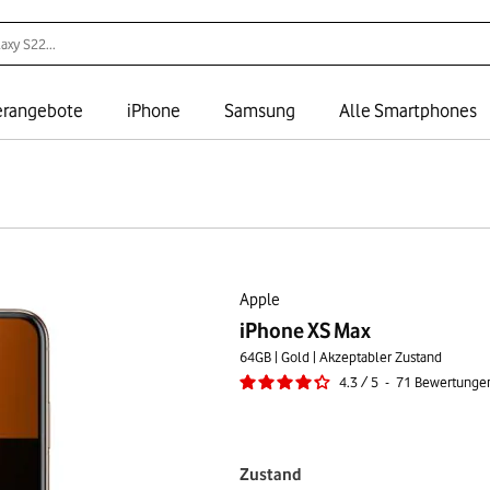
rangebote
iPhone
Samsung
Alle Smartphones
Apple
iPhone XS Max
64GB | Gold | Akzeptabler Zustand
4.3
/
5
-
71
Bewertunge
Zustand