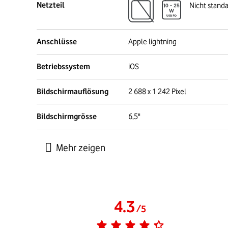
Netzteil
Nicht stand
Anschlüsse
Apple lightning
Betriebssystem
iOS
Bildschirmauflösung
2 688 x 1 242 Pixel
Bildschirmgrösse
6,5"
4.3
/
5