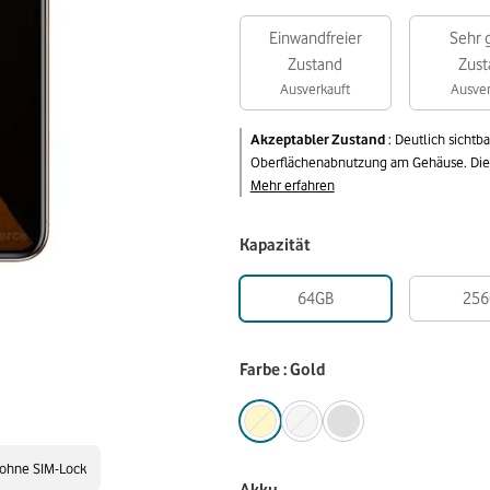
Einwandfreier
Sehr 
Zustand
Zust
Ausverkauft
Ausver
Akzeptabler Zustand
:
Deutlich sichtb
Oberflächenabnutzung am Gehäuse. Die v
Mehr erfahren
Kapazität
64GB
256
Farbe : Gold
ohne SIM-Lock