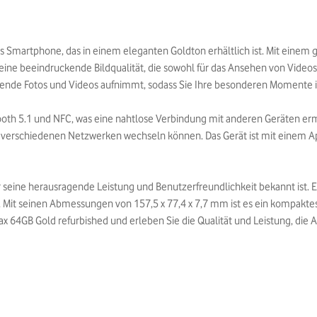
s Smartphone, das in einem eleganten Goldton erhältlich ist. Mit einem 
ine beeindruckende Bildqualität, die sowohl für das Ansehen von Videos al
ende Fotos und Videos aufnimmt, sodass Sie Ihre besonderen Momente in
ooth 5.1 und NFC, was eine nahtlose Verbindung mit anderen Geräten erm
n verschiedenen Netzwerken wechseln können. Das Gerät ist mit einem A
ür seine herausragende Leistung und Benutzerfreundlichkeit bekannt ist. 
 Mit seinen Abmessungen von 157,5 x 77,4 x 7,7 mm ist es ein kompaktes 
x 64GB Gold refurbished und erleben Sie die Qualität und Leistung, die A