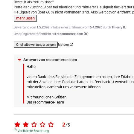
Bestellt als "refurbished"

Perfekter Zustand. Aber bei niedriger und mittlerer Helligkeit flackert der
Helligkeit von über 60 % nicht vorhanden sind. Also weit davon entfernt, pe
mehr lesen
Bewertung vom
1.5.2026
, infolge einer Erfahrung vom
6.4.2026
durch
Thierry R.
Ursprünglich veröffentlicht auf
recommerce.com (fr)
Originalbewertung anzeigen
Melden
Antwort von
recommerce.com
Hallo,

vielen Dank, dass Sie sich die Zeit genommen haben, Ihre Erfahrung
mit der Anzeige Ihres Produkts hatten. Ihr Feedback ist wertvoll 
mitzuteilen, damit wir uns verbessern können.

Mit freundlichen Grüßen.

Das recommerce-Team
2
/
5
Verifizierte Bewertung