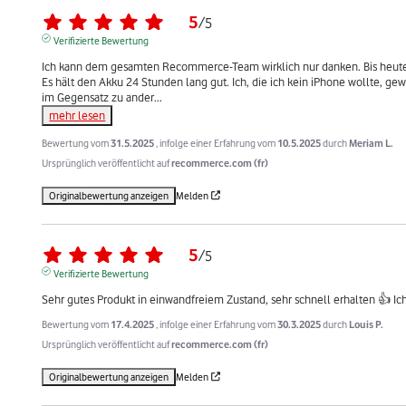
5
/
5
Verifizierte Bewertung
Ich kann dem gesamten Recommerce-Team wirklich nur danken. Bis heute ist
Es hält den Akku 24 Stunden lang gut. Ich, die ich kein iPhone wollte, ge
im Gegensatz zu ander
...
mehr lesen
Bewertung vom
31.5.2025
, infolge einer Erfahrung vom
10.5.2025
durch
Meriam L.
Ursprünglich veröffentlicht auf
recommerce.com (fr)
Originalbewertung anzeigen
Melden
5
/
5
Verifizierte Bewertung
Sehr gutes Produkt in einwandfreiem Zustand, sehr schnell erhalten 👍 
Bewertung vom
17.4.2025
, infolge einer Erfahrung vom
30.3.2025
durch
Louis P.
Ursprünglich veröffentlicht auf
recommerce.com (fr)
Originalbewertung anzeigen
Melden