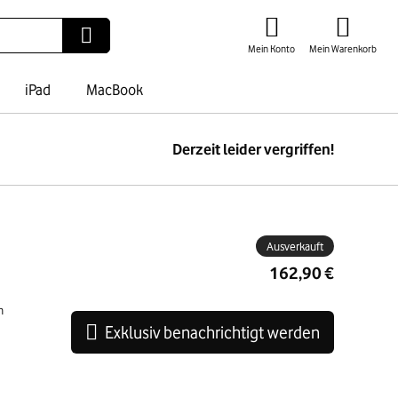
Mein Konto
Mein Warenkorb
iPad
MacBook
Derzeit leider vergriffen!
ben
Ausverkauft
162,90 €
n
Exklusiv benachrichtigt werden