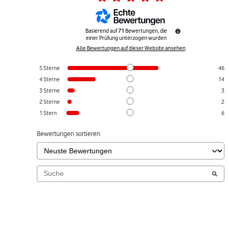
Basierend auf
71
Bewertungen, die
einer Prüfung unterzogen wurden
Alle Bewertungen auf dieser Website ansehen
5
Sterne
46
4
Sterne
14
3
Sterne
3
2
Sterne
2
1
Stern
6
Bewertungen sortieren