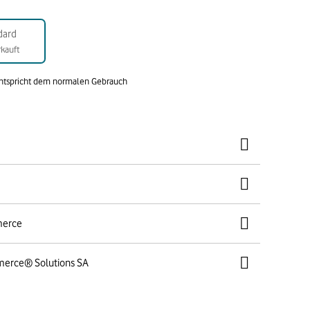
dard
kauft
entspricht dem normalen Gebrauch
merce
merce® Solutions SA