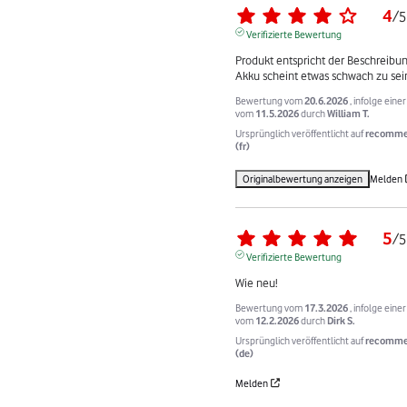
4
/
5
Verifizierte Bewertung
Produkt entspricht der Beschreibung
Akku scheint etwas schwach zu sei
Bewertung vom
20.6.2026
, infolge eine
vom
11.5.2026
durch
William T.
Ursprünglich veröffentlicht auf
recomme
(fr)
Originalbewertung anzeigen
Melden
5
/
5
Verifizierte Bewertung
Wie neu!
Bewertung vom
17.3.2026
, infolge eine
vom
12.2.2026
durch
Dirk S.
Ursprünglich veröffentlicht auf
recomme
(de)
Melden