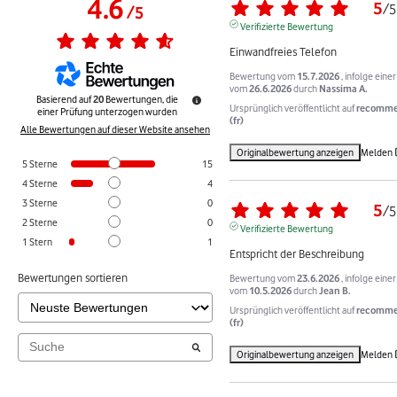
4.6
5
/
5
/
5
Verifizierte Bewertung
Einwandfreies Telefon
Bewertung vom
15.7.2026
, infolge eine
vom
26.6.2026
durch
Nassima A.
Basierend auf
20
Bewertungen, die
Ursprünglich veröffentlicht auf
recomme
einer Prüfung unterzogen wurden
(fr)
Alle Bewertungen auf dieser Website ansehen
Originalbewertung anzeigen
Melden
5
Sterne
15
4
Sterne
4
3
Sterne
0
5
/
5
2
Sterne
0
Verifizierte Bewertung
1
Stern
1
Entspricht der Beschreibung
Bewertungen sortieren
Bewertung vom
23.6.2026
, infolge eine
vom
10.5.2026
durch
Jean B.
Ursprünglich veröffentlicht auf
recomme
(fr)
Originalbewertung anzeigen
Melden