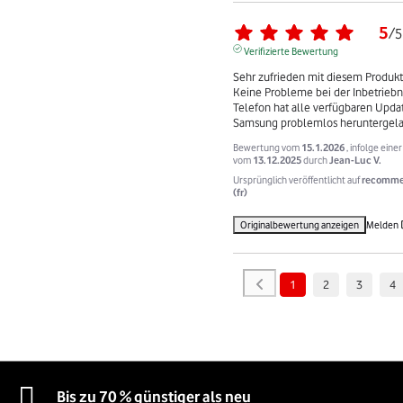
5
/
5
Verifizierte Bewertung
Sehr zufrieden mit diesem Produkt

Keine Probleme bei der Inbetriebn
Telefon hat alle verfügbaren Updat
Samsung problemlos heruntergel
Bewertung vom
15.1.2026
, infolge eine
vom
13.12.2025
durch
Jean-Luc V.
Ursprünglich veröffentlicht auf
recomme
(fr)
Originalbewertung anzeigen
Melden
1
2
3
4
Bis zu 70 % günstiger als neu