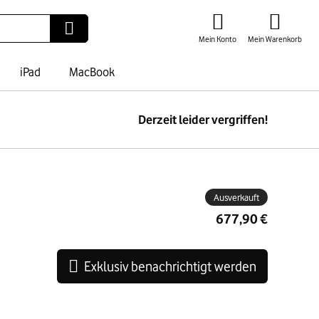
Mein Konto
Mein Warenkorb
iPad
MacBook
Derzeit leider vergriffen!
ben
Ausverkauft
677,90 €
Exklusiv benachrichtigt werden