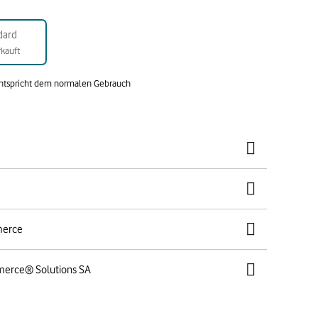
dard
kauft
entspricht dem normalen Gebrauch
merce
merce® Solutions SA