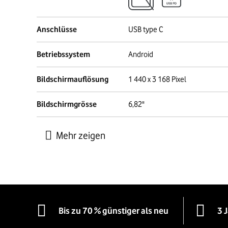
Anschlüsse
USB type C
Betriebssystem
Android
Bildschirmauflösung
1 440 x 3 168 Pixel
Bildschirmgrösse
6,82"
Bis zu 70 % günstiger als neu
3 