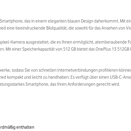
s Smartphone, das in einem eleganten blauen Design daherkommt. Mit ei
d eine beeindruckende Bildqualität, die sowohl für das Ansehen von Video
gapixel-Kamera ausgestattet, die es Ihnen ermöglicht, atemberaubende F
. Mit einer Speicherkapazität von 512 GB bietet das OnePlus 13 512GB Bl
werke, sodass Sie von schnellen Internetverbindungen profitieren kön
ished kompakt und leicht zu handhaben. Es verfügt über einen USB-C-Ans
leistungsstarkes Smartphone, das Ihren Anforderungen gerecht wird.
ardmäßig enthalten