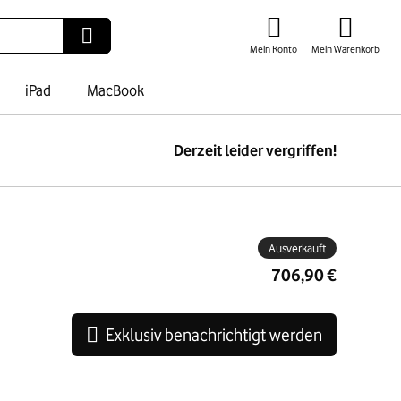
Mein Konto
Mein Warenkorb
iPad
MacBook
Derzeit leider vergriffen!
ben
Ausverkauft
706,90 €
Exklusiv benachrichtigt werden