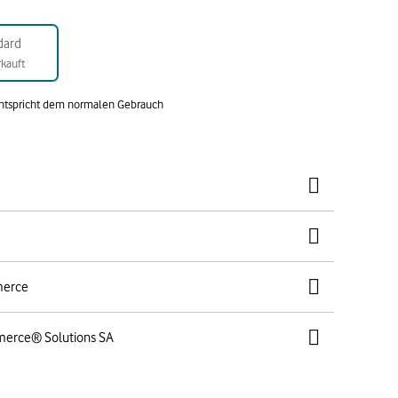
dard
kauft
entspricht dem normalen Gebrauch
merce
merce® Solutions SA