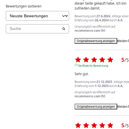
dieser Seite gekauft habe, ich bin 
Bewertungen sortieren
zufrieden damit.
Bewertung vom
27.6.2024
, infolge einer
Erfahrung vom
26.4.2024
durch
A.A.
Ursprünglich veröffentlicht auf
recommerce.com (fr)
Originalbewertung anzeigen
Melden
5
/
5
Verifizierte Bewertung
Sehr gut.
Bewertung vom
21.12.2023
, infolge ein
Erfahrung vom
1.12.2023
durch
A.A.
Ursprünglich veröffentlicht auf
recommerce.com (fr)
Originalbewertung anzeigen
Melden
5
/
5