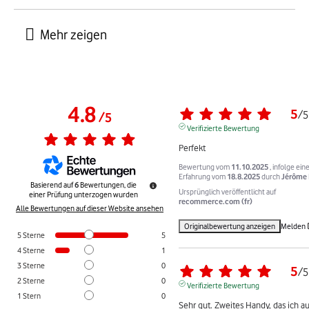
4.8
5
/
5
/
5
Verifizierte Bewertung
Perfekt
Bewertung vom
11.10.2025
, infolge ein
Erfahrung vom
18.8.2025
durch
Jérôme 
Basierend auf
6
Bewertungen, die
Ursprünglich veröffentlicht auf
einer Prüfung unterzogen wurden
recommerce.com (fr)
Alle Bewertungen auf dieser Website ansehen
Originalbewertung anzeigen
Melden
5
Sterne
5
4
Sterne
1
3
Sterne
0
5
/
5
2
Sterne
0
Verifizierte Bewertung
1
Stern
0
Sehr gut. Zweites Handy, das ich auf