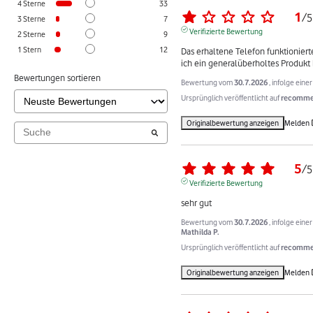
4
Sterne
33
1
/
5
3
Sterne
7
Verifizierte Bewertung
2
Sterne
9
1
Stern
12
Das erhaltene Telefon funktionierte 
ich ein generalüberholtes Produkt 
Bewertungen sortieren
Bewertung vom
30.7.2026
, infolge ein
Ursprünglich veröffentlicht auf
recommer
Originalbewertung anzeigen
Melden
5
/
5
Verifizierte Bewertung
sehr gut
Bewertung vom
30.7.2026
, infolge ein
Mathilda P.
Ursprünglich veröffentlicht auf
recommer
Originalbewertung anzeigen
Melden