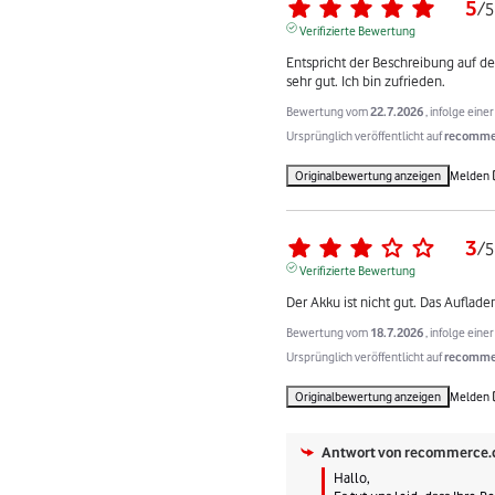
5
/
5
Verifizierte Bewertung
Entspricht der Beschreibung auf der
sehr gut. Ich bin zufrieden.
Bewertung vom
22.7.2026
, infolge ein
Ursprünglich veröffentlicht auf
recommer
Originalbewertung anzeigen
Melden
3
/
5
Verifizierte Bewertung
Der Akku ist nicht gut. Das Auflade
Bewertung vom
18.7.2026
, infolge ein
Ursprünglich veröffentlicht auf
recommer
Originalbewertung anzeigen
Melden
Antwort von
recommerce.
Hallo, 
