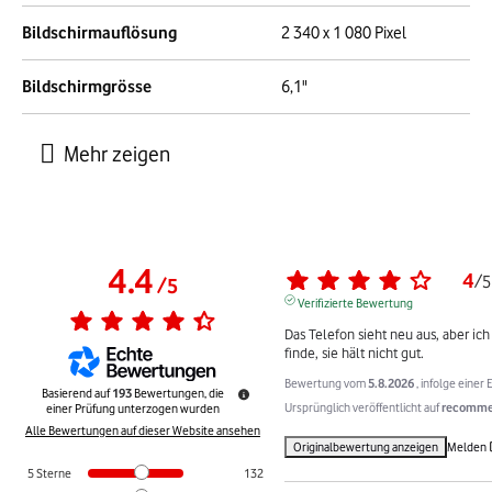
Bildschirmauflösung
2 340 x 1 080 Pixel
Bildschirmgrösse
6,1"
4.4
4
/
5
/
5
Verifizierte Bewertung
Das Telefon sieht neu aus, aber ich 
finde, sie hält nicht gut.
Bewertung vom
5.8.2026
, infolge eine
Basierend auf
193
Bewertungen, die
Ursprünglich veröffentlicht auf
recommer
einer Prüfung unterzogen wurden
Alle Bewertungen auf dieser Website ansehen
Originalbewertung anzeigen
Melden
5
Sterne
132