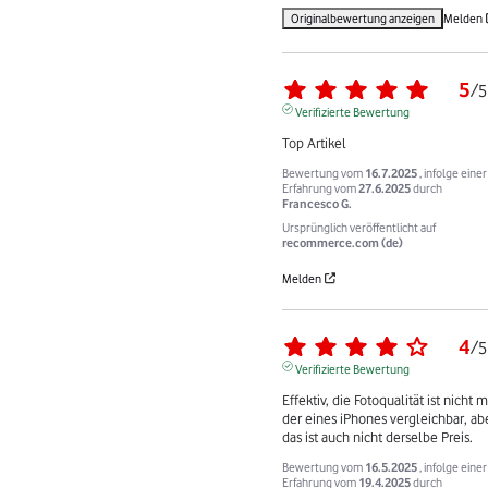
Originalbewertung anzeigen
Melden
5
/
5
Verifizierte Bewertung
Top Artikel
Bewertung vom
16.7.2025
, infolge einer
Erfahrung vom
27.6.2025
durch
Francesco G.
Ursprünglich veröffentlicht auf
recommerce.com (de)
Melden
4
/
5
Verifizierte Bewertung
Effektiv, die Fotoqualität ist nicht mi
der eines iPhones vergleichbar, abe
das ist auch nicht derselbe Preis.
Bewertung vom
16.5.2025
, infolge einer
Erfahrung vom
19.4.2025
durch