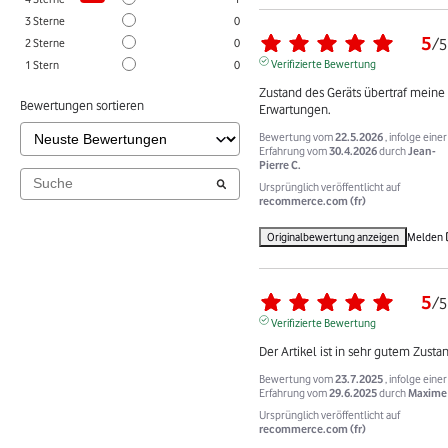
3
Sterne
0
5
/
5
2
Sterne
0
Verifizierte Bewertung
1
Stern
0
Zustand des Geräts übertraf meine 
Bewertungen sortieren
Erwartungen.
Bewertung vom
22.5.2026
, infolge einer
Erfahrung vom
30.4.2026
durch
Jean-
Pierre C.
Ursprünglich veröffentlicht auf
recommerce.com (fr)
Originalbewertung anzeigen
Melden
5
/
5
Verifizierte Bewertung
Der Artikel ist in sehr gutem Zusta
Bewertung vom
23.7.2025
, infolge einer
Erfahrung vom
29.6.2025
durch
Maxime 
Ursprünglich veröffentlicht auf
recommerce.com (fr)