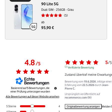
90 Lite 5G
Dual-SIM - 256GB - Grau
5
ab
95,90 €
4.8
5
/
5
/
5
Verifizierte Bewertung
Zustand übertraf meine Erwartung
Bewertung vom
19.6.2026
, infolge einer
Erfahrung vom
22.5.2026
durch
Jean-
Basierend auf
5
Bewertungen, die
Pierre C.
einer Prüfung unterzogen wurden
Ursprünglich veröffentlicht auf
Alle Bewertungen auf dieser Website ansehen
recommerce.com (fr)
5
Sterne
4
Originalbewertung anzeigen
Melden
4
Sterne
1