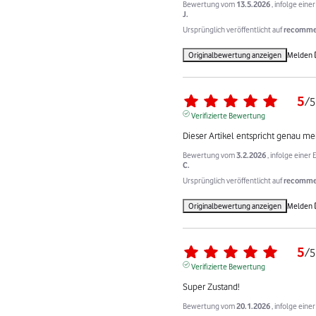
Bewertung vom
13.5.2026
, infolge ein
J.
Ursprünglich veröffentlicht auf
recommer
Originalbewertung anzeigen
Melden
5
/
5
Verifizierte Bewertung
Dieser Artikel entspricht genau m
Bewertung vom
3.2.2026
, infolge eine
C.
Ursprünglich veröffentlicht auf
recommer
Originalbewertung anzeigen
Melden
5
/
5
Verifizierte Bewertung
Super Zustand!
Bewertung vom
20.1.2026
, infolge ein