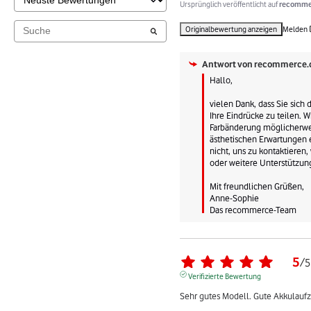
Ursprünglich veröffentlicht auf
recommer
Originalbewertung anzeigen
Melden
Antwort von
recommerce.
Hallo, 

vielen Dank, dass Sie sich
Ihre Eindrücke zu teilen. Wi
Farbänderung möglicherwei
ästhetischen Erwartungen e
nicht, uns zu kontaktieren
oder weitere Unterstützung
Mit freundlichen Grüßen,

Anne-Sophie

Das recommerce-Team
5
/
5
Verifizierte Bewertung
Sehr gutes Modell. Gute Akkulaufze