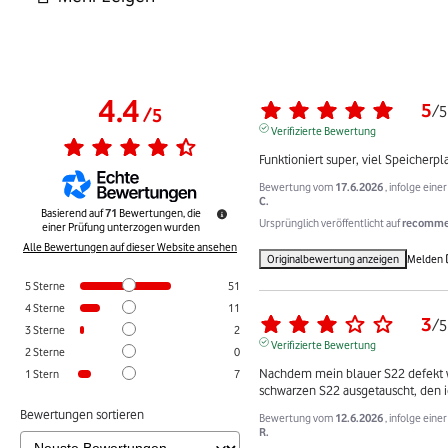
4.4
5
/
5
/
5
Verifizierte Bewertung
Funktioniert super, viel Speicherpla
Bewertung vom
17.6.2026
, infolge ein
C.
Basierend auf
71
Bewertungen, die
Ursprünglich veröffentlicht auf
recommer
einer Prüfung unterzogen wurden
Alle Bewertungen auf dieser Website ansehen
Originalbewertung anzeigen
Melden
5
Sterne
51
4
Sterne
11
3
/
5
3
Sterne
2
Verifizierte Bewertung
2
Sterne
0
Nachdem mein blauer S22 defekt w
1
Stern
7
schwarzen S22 ausgetauscht, den i
Bewertungen sortieren
Bewertung vom
12.6.2026
, infolge ein
R.