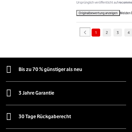
Ursprünglich veröffentlicht auf
recommer
Originalbewertung anzeigen
Melden
1
2
3
4
Bis zu 70 % günstiger als neu
3 Jahre Garantie
30 Tage Rückgaberecht