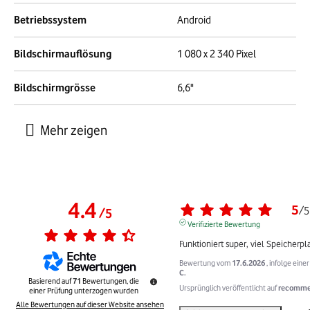
Betriebssystem
Android
Bildschirmauflösung
1 080 x 2 340 Pixel
Bildschirmgrösse
6,6"
4.4
5
/
5
/
5
Verifizierte Bewertung
Funktioniert super, viel Speicherpla
Bewertung vom
17.6.2026
, infolge ein
C.
Basierend auf
71
Bewertungen, die
Ursprünglich veröffentlicht auf
recommer
einer Prüfung unterzogen wurden
Alle Bewertungen auf dieser Website ansehen