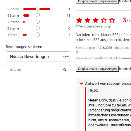
Originalbewertung anzeigen
Melden
5
Sterne
51
4
Sterne
11
3
/
5
3
Sterne
2
Verifizierte Bewertung
2
Sterne
0
Nachdem mein blauer S22 defekt w
1
Stern
7
schwarzen S22 ausgetauscht, den i
Bewertungen sortieren
Bewertung vom
12.6.2026
, infolge ein
R.
Ursprünglich veröffentlicht auf
recommer
Originalbewertung anzeigen
Melden
Antwort von
recommerce.
Hallo, 

vielen Dank, dass Sie sich
Ihre Eindrücke zu teilen. Wi
Farbänderung möglicherwei
ästhetischen Erwartungen e
nicht, uns zu kontaktieren
oder weitere Unterstützung