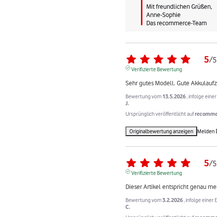
Mit freundlichen Grüßen,

Anne-Sophie

Das recommerce-Team
5
/
5
Verifizierte Bewertung
Sehr gutes Modell. Gute Akkulaufze
Bewertung vom
13.5.2026
, infolge ein
J.
Ursprünglich veröffentlicht auf
recommer
Originalbewertung anzeigen
Melden
5
/
5
Verifizierte Bewertung
Dieser Artikel entspricht genau m
Bewertung vom
3.2.2026
, infolge eine
C.