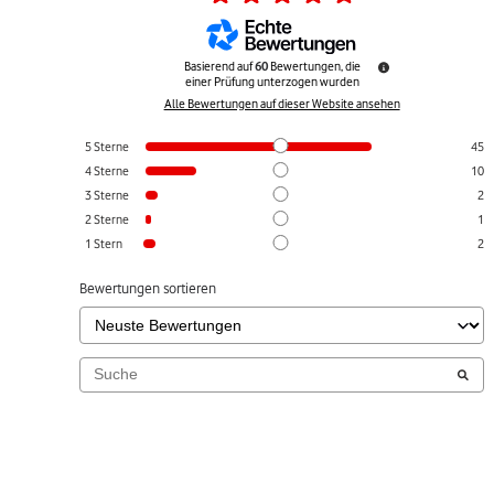
Basierend auf
60
Bewertungen, die
einer Prüfung unterzogen wurden
Alle Bewertungen auf dieser Website ansehen
5
Sterne
45
4
Sterne
10
3
Sterne
2
2
Sterne
1
1
Stern
2
Bewertungen sortieren