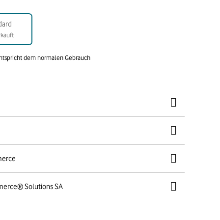
dard
kauft
entspricht dem normalen Gebrauch
merce
merce® Solutions SA