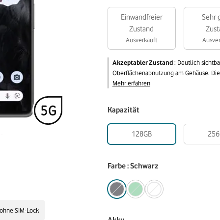
Einwandfreier
Sehr 
Zustand
Zust
Ausverkauft
Ausver
Akzeptabler Zustand
:
Deutlich sichtb
Oberflächenabnutzung am Gehäuse. Die v
Mehr erfahren
Kapazität
128GB
256
Farbe : Schwarz
ohne SIM-Lock