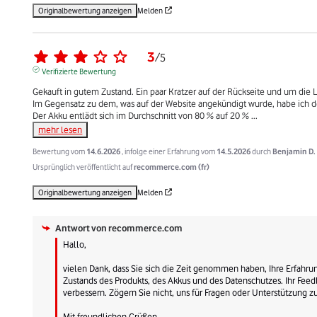
Originalbewertung anzeigen
Melden
3
/
5
Verifizierte Bewertung
Gekauft in gutem Zustand. Ein paar Kratzer auf der Rückseite und um die Li
Im Gegensatz zu dem, was auf der Website angekündigt wurde, habe ich den 
Der Akku entlädt sich im Durchschnitt von 80 % auf 20 % 
...
mehr lesen
Bewertung vom
14.6.2026
, infolge einer Erfahrung vom
14.5.2026
durch
Benjamin D.
Ursprünglich veröffentlicht auf
recommerce.com (fr)
Originalbewertung anzeigen
Melden
Antwort von
recommerce.com
Hallo, 

vielen Dank, dass Sie sich die Zeit genommen haben, Ihre Erfahrun
Zustands des Produkts, des Akkus und des Datenschutzes. Ihr Feedba
verbessern. Zögern Sie nicht, uns für Fragen oder Unterstützung zu 
Mit freundlichen Grüßen.
