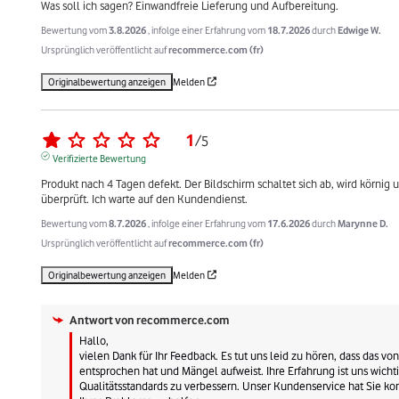
Was soll ich sagen? Einwandfreie Lieferung und Aufbereitung.
Bewertung vom
3.8.2026
, infolge einer Erfahrung vom
18.7.2026
durch
Edwige W.
Ursprünglich veröffentlicht auf
recommerce.com (fr)
Originalbewertung anzeigen
Melden
1
/
5
Verifizierte Bewertung
Produkt nach 4 Tagen defekt. Der Bildschirm schaltet sich ab, wird körnig 
überprüft. Ich warte auf den Kundendienst.
Bewertung vom
8.7.2026
, infolge einer Erfahrung vom
17.6.2026
durch
Marynne D.
Ursprünglich veröffentlicht auf
recommerce.com (fr)
Originalbewertung anzeigen
Melden
Antwort von
recommerce.com
Hallo,

vielen Dank für Ihr Feedback. Es tut uns leid zu hören, dass das v
entsprochen hat und Mängel aufweist. Ihre Erfahrung ist uns wicht
Qualitätsstandards zu verbessern. Unser Kundenservice hat Sie ko