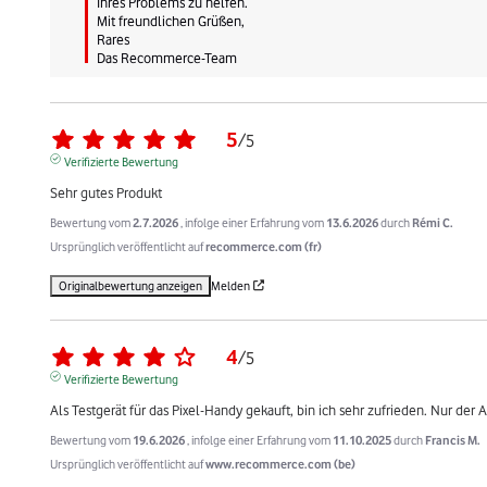
Ihres Problems zu helfen.

Mit freundlichen Grüßen,

Rares

Das Recommerce-Team
5
/
5
Verifizierte Bewertung
Sehr gutes Produkt
Bewertung vom
2.7.2026
, infolge einer Erfahrung vom
13.6.2026
durch
Rémi C.
Ursprünglich veröffentlicht auf
recommerce.com (fr)
Originalbewertung anzeigen
Melden
4
/
5
Verifizierte Bewertung
Als Testgerät für das Pixel-Handy gekauft, bin ich sehr zufrieden. Nur der A
Bewertung vom
19.6.2026
, infolge einer Erfahrung vom
11.10.2025
durch
Francis M.
Ursprünglich veröffentlicht auf
www.recommerce.com (be)