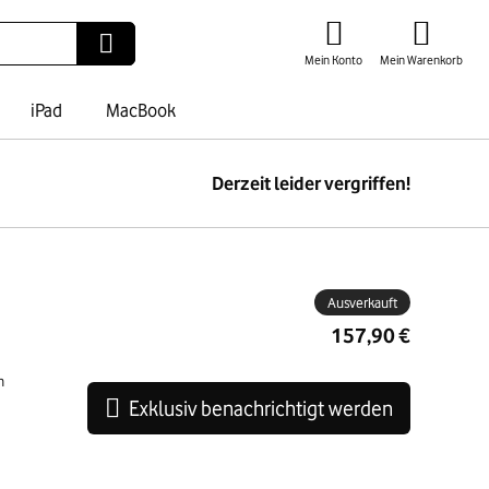
Mein Konto
Mein Warenkorb
iPad
MacBook
Derzeit leider vergriffen!
ben
Ausverkauft
157,90 €
n
Exklusiv benachrichtigt werden