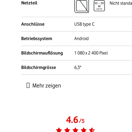
Netzteil
Nicht stand
Anschlüsse
USB type C
Betriebssystem
Android
Bildschirmauflösung
1 080 x 2 400 Pixel
Bildschirmgrösse
6,3"
4.6
/
5