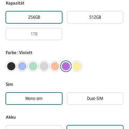
Kapazität
256GB
512GB
1TB
Farbe : Violett
Sim
Mono sim
Dual-SIM
Akku