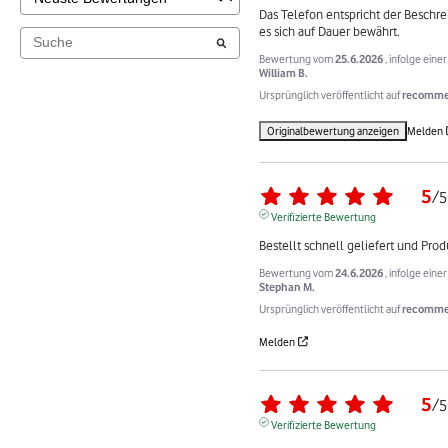
Das Telefon entspricht der Beschrei
es sich auf Dauer bewährt.
Bewertung vom
25.6.2026
, infolge ein
William B.
Ursprünglich veröffentlicht auf
recommer
Originalbewertung anzeigen
Melden
5
/
5
Verifizierte Bewertung
Bestellt schnell geliefert und Prod
Bewertung vom
24.6.2026
, infolge ein
Stephan M.
Ursprünglich veröffentlicht auf
recomme
Melden
5
/
5
Verifizierte Bewertung