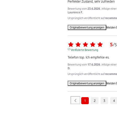
Perfekter Zustand, sehr zufrieden
Bewertung vom
23.6.2026
, infolge ein
Laurence F.
Ursprünglich veröffentlicht auf
recommer
Originalbewertung anzeigen
Melden
5
/
5
Verifizierte Bewertung
Telefon top. Ich empfehle es.
Bewertung vom
17.6.2026
, infolge ein
D.
Ursprünglich veröffentlicht auf
recommer
Originalbewertung anzeigen
Melden
1
2
3
4