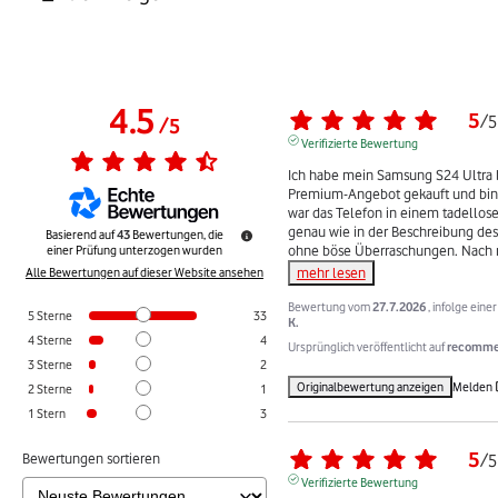
4.5
5
/
5
/
5
Verifizierte Bewertung
Ich habe mein Samsung S24 Ultra
Premium-Angebot gekauft und bin wi
war das Telefon in einem tadellose
genau wie in der Beschreibung de
Basierend auf
43
Bewertungen, die
ohne böse Überraschungen. Nach 
einer Prüfung unterzogen wurden
mehr lesen
Alle Bewertungen auf dieser Website ansehen
Bewertung vom
27.7.2026
, infolge ein
5
Sterne
33
K.
4
Sterne
4
Ursprünglich veröffentlicht auf
recommer
3
Sterne
2
Originalbewertung anzeigen
Melden
2
Sterne
1
1
Stern
3
5
Bewertungen sortieren
/
5
Verifizierte Bewertung