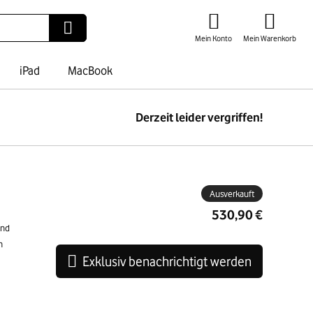
Mein Konto
Mein Warenkorb
iPad
MacBook
Derzeit leider vergriffen!
ben
Ausverkauft
530,90 €
and
n
Exklusiv benachrichtigt werden