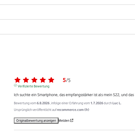
5
/
5
Verifizierte Bewertung
Ich suchte ein Smartphone, das empfangsstärker ist als mein S22, und das i
Bewertung vom
6.8.2026
, infolge einer Erfahrung vom
1.7.2026
durch
Luc L.
Ursprünglich veröffentlicht auf
recommerce.com (fr)
Originalbewertung anzeigen
Melden