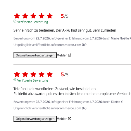
5
/
5
Verifizierte Bewertung
Sehr einfach zu bedienen. Der Akku hält sehr gut. Sehr zufrieden
Bewertung vom
22.7.2026
, infolge einer Erfahrung vom
5.7.2026
durch
Marie Noëlle P
Ursprünglich veröffentlicht auf
recommerce.com (fr)
Originalbewertung anzeigen
Melden
5
/
5
Verifizierte Bewertung
Telefon in einwandfreiem Zustand, wie beschrieben.

Es bleibt abzuwarten, ob es sich tatsächlich um eine europäische Version 
Bewertung vom
22.7.2026
, infolge einer Erfahrung vom
4.7.2026
durch
Eliette Y.
Ursprünglich veröffentlicht auf
recommerce.com (fr)
Originalbewertung anzeigen
Melden