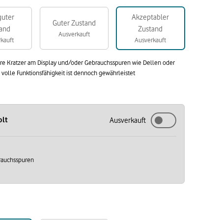
guter
Akzeptabler
Guter Zustand
and
Zustand
Ausverkauft
kauft
Ausverkauft
are Kratzer am Display und/oder Gebrauchsspuren wie Dellen oder
olle Funktionsfähigkeit ist dennoch gewährleistet
olt
Ausverkauft
brauchsspuren