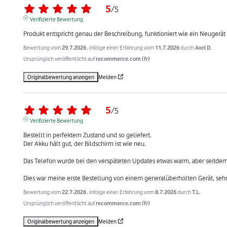
5
/
5
Verifizierte Bewertung
Produkt entspricht genau der Beschreibung, funktioniert wie ein Neugerät
Bewertung vom
29.7.2026
, infolge einer Erfahrung vom
11.7.2026
durch
Axel D.
Ursprünglich veröffentlicht auf
recommerce.com (fr)
Originalbewertung anzeigen
Melden
5
/
5
Verifizierte Bewertung
Bestellt in perfektem Zustand und so geliefert.

Der Akku hält gut, der Bildschirm ist wie neu.

Das Telefon wurde bei den verspäteten Updates etwas warm, aber seitdem 
Dies war meine erste Bestellung von einem generalüberholten Gerät, sehr
Bewertung vom
22.7.2026
, infolge einer Erfahrung vom
8.7.2026
durch
T.L.
Ursprünglich veröffentlicht auf
recommerce.com (fr)
Originalbewertung anzeigen
Melden