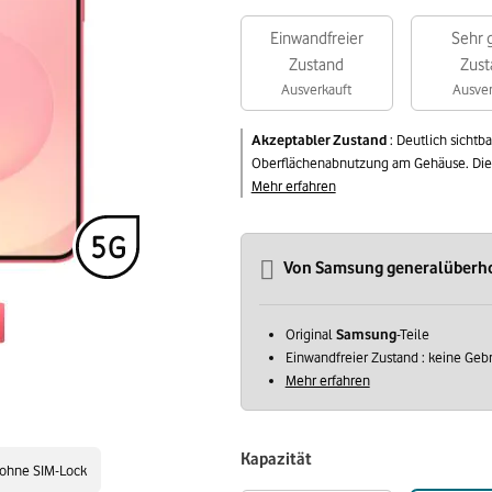
Einwandfreier
Sehr 
Zustand
Zust
Ausverkauft
Ausver
Akzeptabler Zustand
:
Deutlich sichtb
Oberflächenabnutzung am Gehäuse. Die v
Mehr erfahren
Von Samsung generalüberh
Original
Samsung
-Teile
Einwandfreier Zustand : keine Ge
Mehr erfahren
Kapazität
ohne SIM-Lock