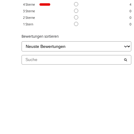
4
Sterne
4
3
Sterne
0
2
Sterne
0
1
Stern
0
Bewertungen sortieren