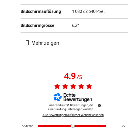
Bildschirmauflösung
1 080 x 2 340 Pixel
Bildschirmgrösse
6,2"
4.9
/
5
Basierend auf
31
Bewertungen, die
einer Prüfung unterzogen wurden
Alle Bewertungen auf dieser Website ansehen
5
Sterne
27