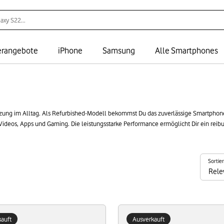
rangebote
iPhone
Samsung
Alle Smartphones
Nutzung im Alltag. Als Refurbished-Modell bekommst Du das zuverlässige Smartpho
 Videos, Apps und Gaming. Die leistungsstarke Performance ermöglicht Dir ein rei
t gut in der Hand und ist vielseitig einsetzbar. Mit einem refurbished Xiaomi Mi 11i
Sortie
auft
Ausverkauft