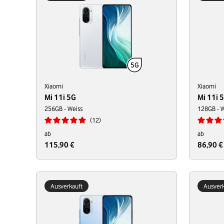
Xiaomi
Xiaomi
Mi 11i 5G
Mi 11i 
256GB - Weiss
128GB - W
12
ab
ab
115,90 €
86,90 €
Ausverkauft
Ausverk