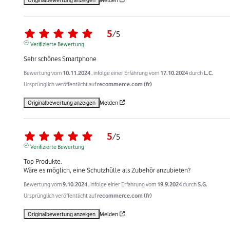
5
/
5
Verifizierte Bewertung
Sehr schönes Smartphone
Bewertung vom
10.11.2024
, infolge einer Erfahrung vom
17.10.2024
durch
L.C.
Ursprünglich veröffentlicht auf
recommerce.com (fr)
Originalbewertung anzeigen
Melden
5
/
5
Verifizierte Bewertung
Top Produkte.

Wäre es möglich, eine Schutzhülle als Zubehör anzubieten?
Bewertung vom
9.10.2024
, infolge einer Erfahrung vom
19.9.2024
durch
S.G.
Ursprünglich veröffentlicht auf
recommerce.com (fr)
Originalbewertung anzeigen
Melden