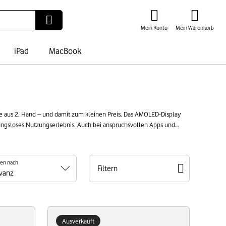
Mein Konto
Mein Warenkorb
iPad
MacBook
ne aus 2. Hand – und damit zum kleinen Preis. Das AMOLED-Display
bungsloses Nutzungserlebnis. Auch bei anspruchsvollen Apps und
 nutzt Du bestehende Technik weiter. Das schont die Umwelt und Deinen
ren nach
Filtern
Ausverkauft