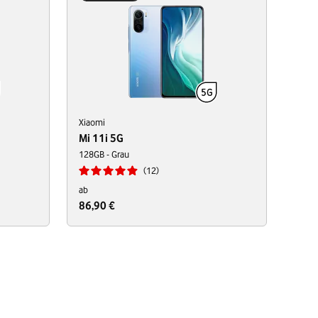
Xiaomi
Mi 11i 5G
128GB - Grau
12
ab
86,90 €