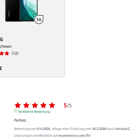
5G
Schwarz
12
€
5
/
5
Verifizierte Bewertung
Perfekt.
Bewertung vom
9.4.2026
, infolge einer Erfahrung vom
18.3.2026
durch
Arnaud C.
Ursprünglich veröffentlicht auf
recommerce.com (fr)