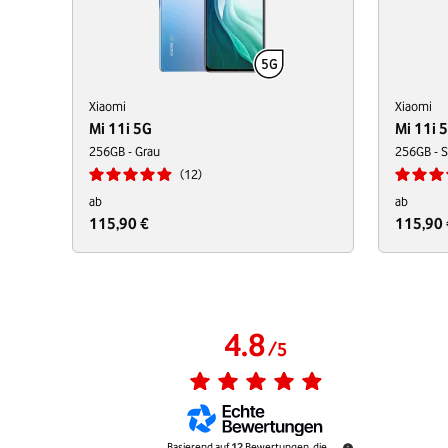
Xiaomi
Xiaomi
Mi 11i 5G
Mi 11i 
256GB - Grau
256GB - 
12
ab
ab
115,90 €
115,90 
4.8
/
5
Basierend auf
12
Bewertungen, die