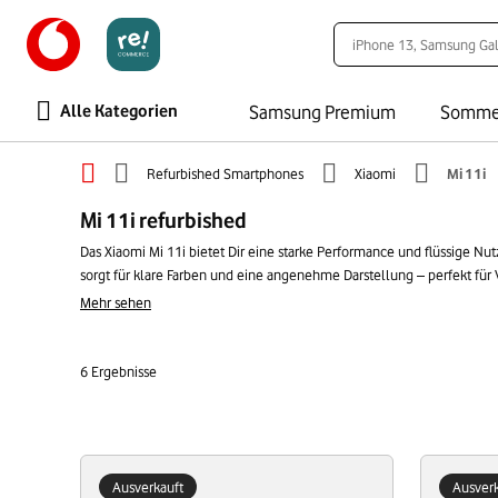
Alle Kategorien
Samsung Premium
Somme
Refurbished Smartphones
Xiaomi
Mi 11i
Mi 11i refurbished
Das Xiaomi Mi 11i bietet Dir eine starke Performance und flüssige 
sorgt für klare Farben und eine angenehme Darstellung – perfekt für
Multitasking läuft das Mi 11i zuverlässig und flüssig. Das Gerät lieg
Mehr sehen
Geldbeutel.
6
Ergebnisse
Ausverkauft
Ausverk