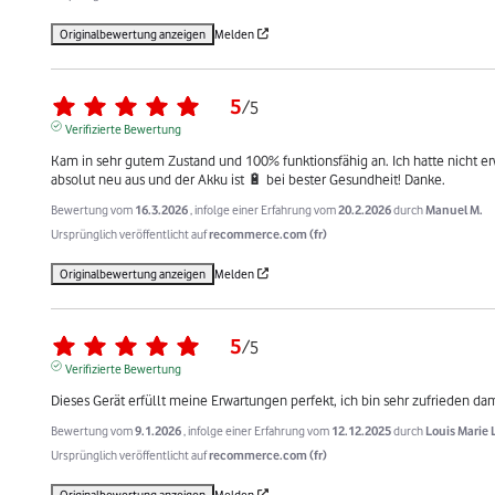
Originalbewertung anzeigen
Melden
5
/
5
Verifizierte Bewertung
Kam in sehr gutem Zustand und 100% funktionsfähig an. Ich hatte nicht erw
absolut neu aus und der Akku ist 🔋 bei bester Gesundheit! Danke.
Bewertung vom
16.3.2026
, infolge einer Erfahrung vom
20.2.2026
durch
Manuel M.
Ursprünglich veröffentlicht auf
recommerce.com (fr)
Originalbewertung anzeigen
Melden
5
/
5
Verifizierte Bewertung
Dieses Gerät erfüllt meine Erwartungen perfekt, ich bin sehr zufrieden da
Bewertung vom
9.1.2026
, infolge einer Erfahrung vom
12.12.2025
durch
Louis Marie 
Ursprünglich veröffentlicht auf
recommerce.com (fr)
Originalbewertung anzeigen
Melden