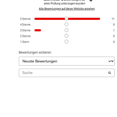
einer Prüfung unterzogen wurden
Alle Bewertungen auf dieser Website ansehen
5
Sterne
11
4
Sterne
0
3
Sterne
1
2
Sterne
0
1
Stern
0
Bewertungen sortieren