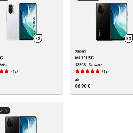
Xiaomi
5G
Mi 11i 5G
eiss
128GB - Schwarz
12
12
ab
86,90 €
auft