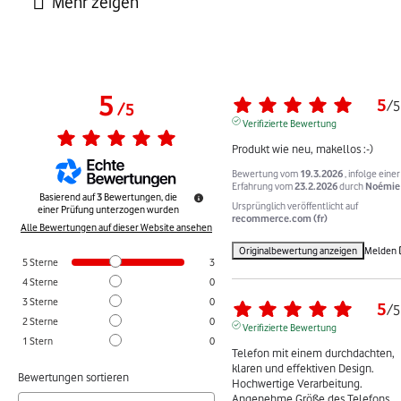
5
5
/
5
/
5
Verifizierte Bewertung
Produkt wie neu, makellos :-) 
Bewertung vom
19.3.2026
, infolge einer
Erfahrung vom
23.2.2026
durch
Noémie 
Basierend auf
3
Bewertungen, die
Ursprünglich veröffentlicht auf
einer Prüfung unterzogen wurden
recommerce.com (fr)
Alle Bewertungen auf dieser Website ansehen
Originalbewertung anzeigen
Melden
5
Sterne
3
4
Sterne
0
3
Sterne
0
5
/
5
2
Sterne
0
Verifizierte Bewertung
1
Stern
0
Telefon mit einem durchdachten, 
klaren und effektiven Design. 
Bewertungen sortieren
Hochwertige Verarbeitung. 
Angenehme Größe des Telefons. 