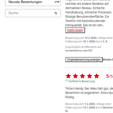
Leichter als andere Modelle auf 
demselben Niveau. Einfache 
Handhabung, schneller Prozessor, 
flüssige Benutzeroberfläche. Ein 
Telefon mit beeindruckender 
Fotoqualität. Das ist ein seh
...
mehr lesen
Bewertung vom
12.2.2026
, infolge einer
Erfahrung vom
16.1.2026
durch
C.A.
Ursprünglich veröffentlicht auf
recommerce.com (fr)
Originalbewertung anzeigen
Melden
5
/
5
Verifizierte Bewertung
Tolles Handy. Der Akku hält gut, der
Bildschirm ist angenehm. Alles läuf
flüssig.
Bewertung vom
1.2.2026
, infolge einer
Erfahrung vom
13.1.2026
durch
Maxime
W.