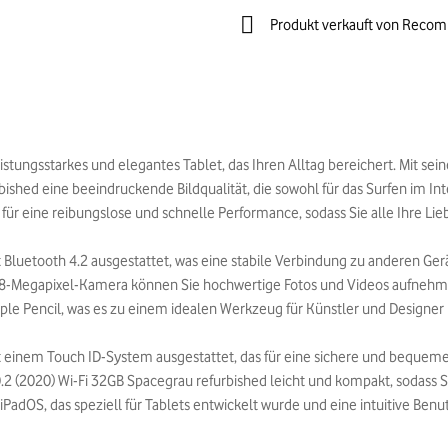
Produkt verkauft von Reco
eistungsstarkes und elegantes Tablet, das Ihren Alltag bereichert. Mit se
rbished eine beeindruckende Bildqualität, die sowohl für das Surfen im I
gt für eine reibungslose und schnelle Performance, sodass Sie alle Ihre
it Bluetooth 4.2 ausgestattet, was eine stabile Verbindung zu anderen G
ner 8-Megapixel-Kamera können Sie hochwertige Fotos und Videos aufnehm
ple Pencil, was es zu einem idealen Werkzeug für Künstler und Designer
mit einem Touch ID-System ausgestattet, das für eine sichere und beque
2 (2020) Wi-Fi 32GB Spacegrau refurbished leicht und kompakt, sodass S
PadOS, das speziell für Tablets entwickelt wurde und eine intuitive Benu