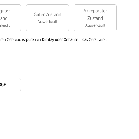
guter
Akzeptabler
Guter Zustand
tand
Zustand
Ausverkauft
rkauft
Ausverkauft
aren Gebrauchsspuren an Display oder Gehäuse – das Gerät wirkt
8GB