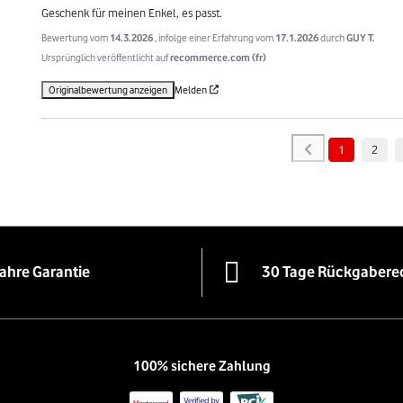
Geschenk für meinen Enkel, es passt.
Bewertung vom
14.3.2026
, infolge einer Erfahrung vom
17.1.2026
durch
GUY T.
Ursprünglich veröffentlicht auf
recommerce.com (fr)
Originalbewertung anzeigen
Melden
1
2
Jahre Garantie
30 Tage Rückgabere
100% sichere Zahlung