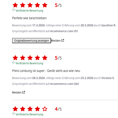
5
/
5
Verifizierte Bewertung
Perfekt wie beschrieben
Bewertung vom
17.4.2026
, infolge einer Erfahrung vom
28.3.2026
durch
Gauthier R.
Ursprünglich veröffentlicht auf
recommerce.com (fr)
Originalbewertung anzeigen
Melden
5
/
5
Verifizierte Bewertung
Preis Leistung ist super - Gerät sieht aus wie neu
Bewertung vom
28.3.2026
, infolge einer Erfahrung vom
23.2.2026
durch
Victoria S.
Ursprünglich veröffentlicht auf
recommerce.com (de)
Melden
4
/
5
Verifizierte Bewertung