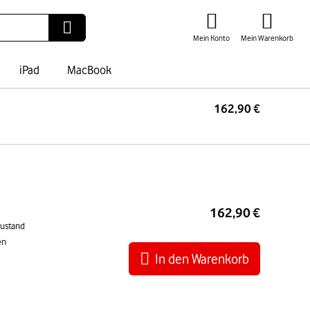
Mein Konto
Mein Warenkorb
iPad
MacBook
162,90 €
I
War
162,90 €
Zustand
en
In den Warenkorb