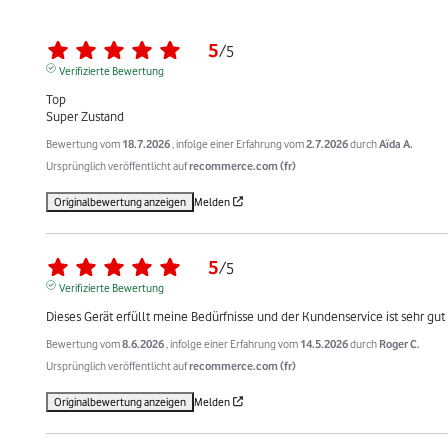
5
/
5
Verifizierte Bewertung
Top 

Super Zustand
Bewertung vom
18.7.2026
, infolge einer Erfahrung vom
2.7.2026
durch
Aïda A.
Ursprünglich veröffentlicht auf
recommerce.com (fr)
Originalbewertung anzeigen
Melden
5
/
5
Verifizierte Bewertung
Dieses Gerät erfüllt meine Bedürfnisse und der Kundenservice ist sehr gut
Bewertung vom
8.6.2026
, infolge einer Erfahrung vom
14.5.2026
durch
Roger C.
Ursprünglich veröffentlicht auf
recommerce.com (fr)
Originalbewertung anzeigen
Melden