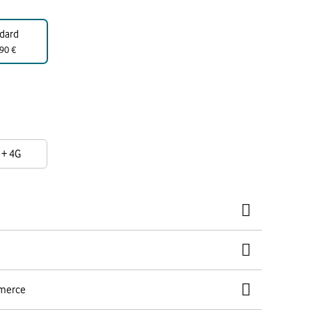
dard
90 €
 + 4G
mmerce