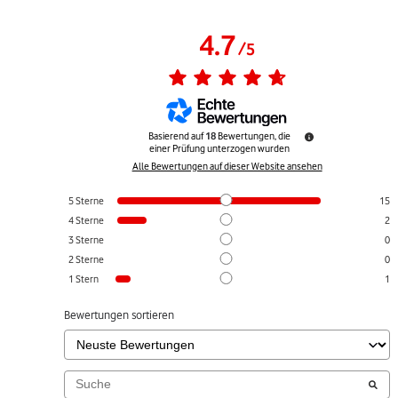
4.7
/
5
Basierend auf
18
Bewertungen, die
einer Prüfung unterzogen wurden
Alle Bewertungen auf dieser Website ansehen
5
Sterne
15
4
Sterne
2
3
Sterne
0
2
Sterne
0
1
Stern
1
Bewertungen sortieren