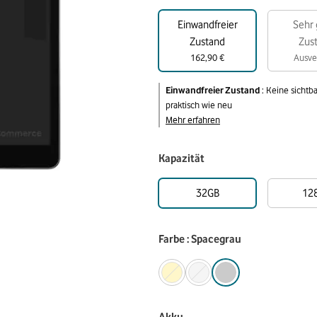
Einwandfreier
Sehr 
Zustand
Zus
162,90 €
Ausve
Einwandfreier Zustand
:
Keine sichtb
praktisch wie neu
Mehr erfahren
Kapazität
32GB
12
Farbe : Spacegrau