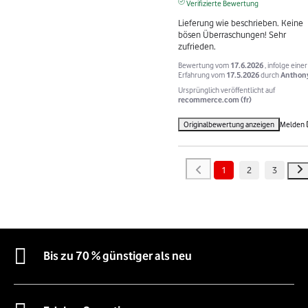
Verifizierte Bewertung
Lieferung wie beschrieben. Keine 
bösen Überraschungen! Sehr 
zufrieden.
Bewertung vom
17.6.2026
, infolge einer
Erfahrung vom
17.5.2026
durch
Anthony
Ursprünglich veröffentlicht auf
recommerce.com (fr)
Originalbewertung anzeigen
Melden
1
2
3
Bis zu 70 % günstiger als neu