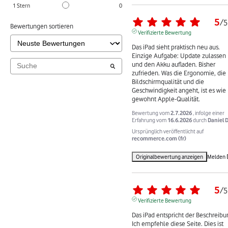
1
Stern
0
5
/
5
Bewertungen sortieren
Verifizierte Bewertung
Das iPad sieht praktisch neu aus. 
Einzige Aufgabe: Update zulassen 
und den Akku aufladen. Bisher 
zufrieden. Was die Ergonomie, die 
Bildschirmqualität und die 
Geschwindigkeit angeht, ist es wie 
gewohnt Apple-Qualität.
Bewertung vom
2.7.2026
, infolge einer
Erfahrung vom
16.6.2026
durch
Daniel D
Ursprünglich veröffentlicht auf
recommerce.com (fr)
Originalbewertung anzeigen
Melden
5
/
5
Verifizierte Bewertung
Das iPad entspricht der Beschreibun
Ich empfehle diese Seite. Dies ist 