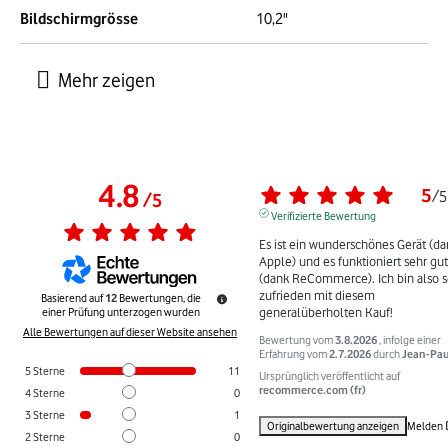
Bildschirmgrösse
10,2"
4.8
5
/
5
/
5
Verifizierte Bewertung
Es ist ein wunderschönes Gerät (da
Apple) und es funktioniert sehr gut 
(dank ReCommerce). Ich bin also s
zufrieden mit diesem 
Basierend auf
12
Bewertungen, die
generalüberholten Kauf!
einer Prüfung unterzogen wurden
Alle Bewertungen auf dieser Website ansehen
Bewertung vom
3.8.2026
, infolge einer
Erfahrung vom
2.7.2026
durch
Jean-Pau
5
Sterne
11
Ursprünglich veröffentlicht auf
recommerce.com (fr)
4
Sterne
0
3
Sterne
1
Originalbewertung anzeigen
Melden
2
Sterne
0