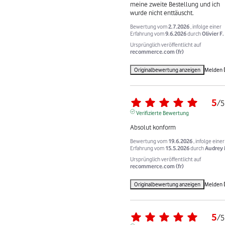
meine zweite Bestellung und ich 
wurde nicht enttäuscht.
Bewertung vom
2.7.2026
, infolge einer
Erfahrung vom
9.6.2026
durch
Olivier F.
Ursprünglich veröffentlicht auf
recommerce.com (fr)
Originalbewertung anzeigen
Melden
5
/
5
Verifizierte Bewertung
Absolut konform
Bewertung vom
19.6.2026
, infolge einer
Erfahrung vom
15.5.2026
durch
Audrey 
Ursprünglich veröffentlicht auf
recommerce.com (fr)
Originalbewertung anzeigen
Melden
5
/
5