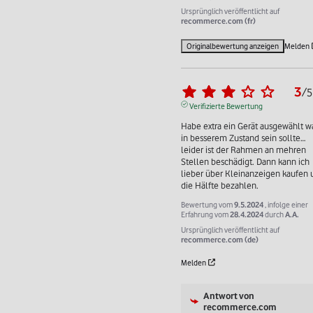
Ursprünglich veröffentlicht auf
recommerce.com (fr)
Originalbewertung anzeigen
Melden
3
/
5
Verifizierte Bewertung
Habe extra ein Gerät ausgewählt wa
in besserem Zustand sein sollte…
leider ist der Rahmen an mehren 
Stellen beschädigt. Dann kann ich 
lieber über Kleinanzeigen kaufen 
die Hälfte bezahlen.
Bewertung vom
9.5.2024
, infolge einer
Erfahrung vom
28.4.2024
durch
A.A.
Ursprünglich veröffentlicht auf
recommerce.com (de)
Melden
Antwort von
recommerce.com