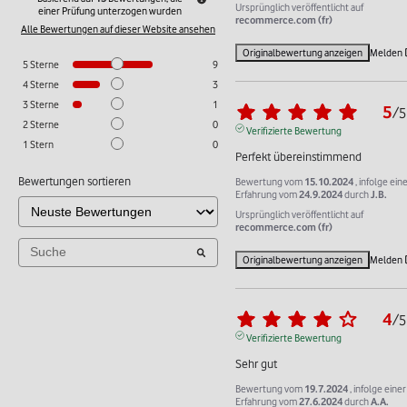
Ursprünglich veröffentlicht auf
einer Prüfung unterzogen wurden
recommerce.com (fr)
Alle Bewertungen auf dieser Website ansehen
Originalbewertung anzeigen
Melden
5
Sterne
9
4
Sterne
3
3
Sterne
1
5
/
5
2
Sterne
0
Verifizierte Bewertung
1
Stern
0
Perfekt übereinstimmend
Bewertungen sortieren
Bewertung vom
15.10.2024
, infolge ein
Erfahrung vom
24.9.2024
durch
J.B.
Ursprünglich veröffentlicht auf
recommerce.com (fr)
Originalbewertung anzeigen
Melden
4
/
5
Verifizierte Bewertung
Sehr gut
Bewertung vom
19.7.2024
, infolge einer
Erfahrung vom
27.6.2024
durch
A.A.