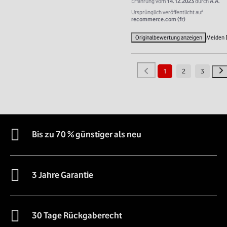
Erfahrung vom
14.12.2023
durch
A.A.
Ursprünglich veröffentlicht auf
recommerce.com (fr)
Originalbewertung anzeigen
Melden
1
2
3
Bis zu 70 % günstiger als neu
3 Jahre Garantie
30 Tage Rückgaberecht