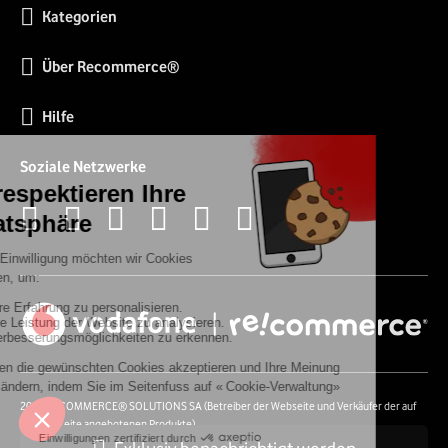
Kategorien
Über Recommerce®
Hilfe
Soziale Netzwerke
2026 RECOMMERCE® SOLUTIONS SA (Betreiber der Webseite und Verkäufer der auf
der Webseite angebotenen Produkte)
54 Avenue Lénine - 94250 Gentilly - Frankreich- UstId: FR01513969402 - Alle Rechte