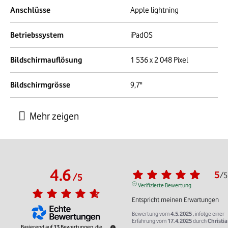
Anschlüsse
Apple lightning
Betriebssystem
iPadOS
Bildschirmauflösung
1 536 x 2 048 Pixel
Bildschirmgrösse
9,7"
4.6
5
/
5
/
5
Verifizierte Bewertung
Entspricht meinen Erwartungen
Bewertung vom
4.5.2025
, infolge einer
Erfahrung vom
17.4.2025
durch
Christia
Basierend auf
13
Bewertungen, die