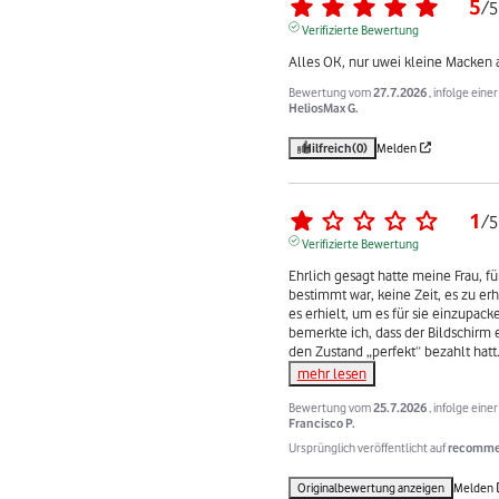
5
/
5
Verifizierte Bewertung
Alles OK, nur uwei kleine Macke
Bewertung vom
27.7.2026
, infolge ein
HeliosMax G.
Hilfreich
(0)
Melden
1
/
5
Verifizierte Bewertung
Ehrlich gesagt hatte meine Frau, f
bestimmt war, keine Zeit, es zu erh
es erhielt, um es für sie einzupack
bemerkte ich, dass der Bildschirm e
den Zustand „perfekt“ bezahlt hatt
mehr lesen
Bewertung vom
25.7.2026
, infolge ein
Francisco P.
Ursprünglich veröffentlicht auf
recommer
Originalbewertung anzeigen
Melden