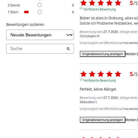
5
/
5
2
Sterne
0
Verifizierte Bewertung
1
Stern
6
Bisher ist alles in Ordnung, alles s
Sollte ich Probleme feststellen, w
Bewertungen sortieren
Bewertung vom
27.7.2026
, infolge ein
Christophe P.
Ursprünglich veröffentlicht auf
recommer
Originalbewertung anzeigen
Melden
5
/
5
Verifizierte Bewertung
Perfekt, keine Mängel
Bewertung vom
27.7.2026
, infolge ein
Sébastien I.
Ursprünglich veröffentlicht auf
recommer
Originalbewertung anzeigen
Melden