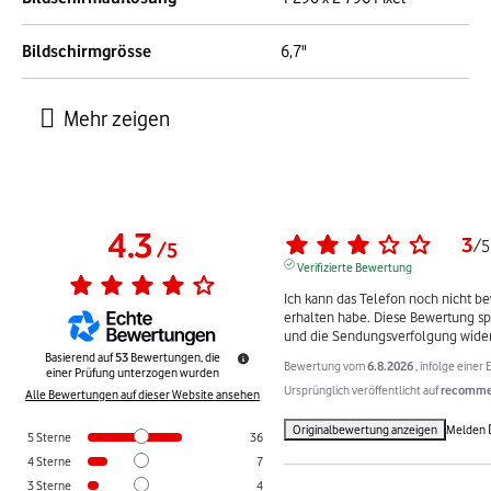
Bildschirmgrösse
6,7"
4.3
3
/
5
/
5
Verifizierte Bewertung
Ich kann das Telefon noch nicht bew
erhalten habe. Diese Bewertung sp
und die Sendungsverfolgung wider,
Basierend auf
53
Bewertungen, die
Bewertung vom
6.8.2026
, infolge eine
einer Prüfung unterzogen wurden
Ursprünglich veröffentlicht auf
recommer
Alle Bewertungen auf dieser Website ansehen
Originalbewertung anzeigen
Melden
5
Sterne
36
4
Sterne
7
3
Sterne
4