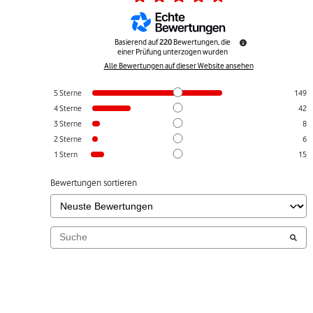
Basierend auf
220
Bewertungen, die
einer Prüfung unterzogen wurden
Alle Bewertungen auf dieser Website ansehen
5
Sterne
149
4
Sterne
42
3
Sterne
8
2
Sterne
6
1
Stern
15
Bewertungen sortieren