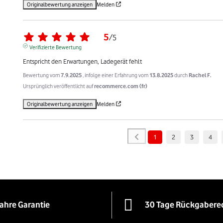
Originalbewertung anzeigen
Melden
5
/
5
Verifizierte Bewertung
Entspricht den Erwartungen, Ladegerät fehlt
Bewertung vom
7.9.2025
, infolge einer Erfahrung vom
13.8.2025
durch
Rachel F.
Ursprünglich veröffentlicht auf
recommerce.com (fr)
Originalbewertung anzeigen
Melden
1
2
3
4
Jahre Garantie
30 Tage Rückgabere