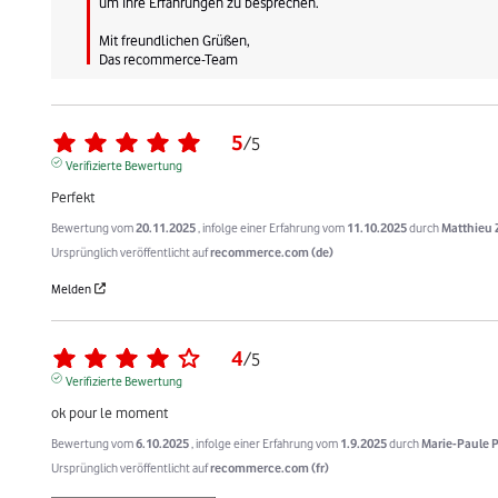
um Ihre Erfahrungen zu besprechen. 

Mit freundlichen Grüßen,

Das recommerce-Team
5
/
5
Verifizierte Bewertung
Perfekt
Bewertung vom
20.11.2025
, infolge einer Erfahrung vom
11.10.2025
durch
Matthieu 
Ursprünglich veröffentlicht auf
recommerce.com (de)
Melden
4
/
5
Verifizierte Bewertung
ok pour le moment
Bewertung vom
6.10.2025
, infolge einer Erfahrung vom
1.9.2025
durch
Marie-Paule P
Ursprünglich veröffentlicht auf
recommerce.com (fr)