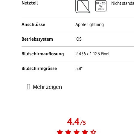
Netzteil
Nicht stand
Anschlüsse
Apple lightning
Betriebssystem
iOS
Bildschirmauflösung
2 436 x 1 125 Pixel
Bildschirmgrösse
5,8"
4.4
/
5