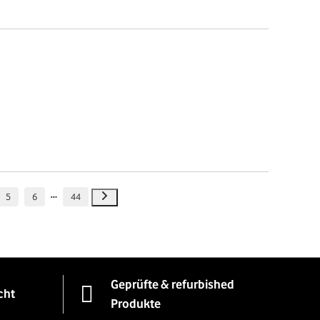
5
6
44
Geprüfte & refurbished
cht
Produkte