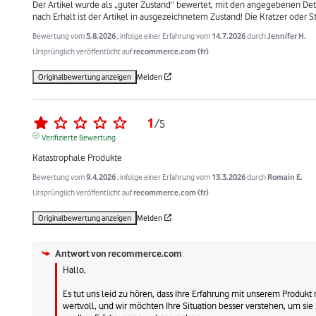
Der Artikel wurde als „guter Zustand“ bewertet, mit den angegebenen Deta
nach Erhalt ist der Artikel in ausgezeichnetem Zustand! Die Kratzer oder S
Bewertung vom
5.8.2026
, infolge einer Erfahrung vom
14.7.2026
durch
Jennifer H.
Ursprünglich veröffentlicht auf
recommerce.com (fr)
Originalbewertung anzeigen
Melden
1
/
5
Verifizierte Bewertung
Katastrophale Produkte
Bewertung vom
9.4.2026
, infolge einer Erfahrung vom
13.3.2026
durch
Romain E.
Ursprünglich veröffentlicht auf
recommerce.com (fr)
Originalbewertung anzeigen
Melden
Antwort von
recommerce.com
Hallo, 

Es tut uns leid zu hören, dass Ihre Erfahrung mit unserem Produkt 
wertvoll, und wir möchten Ihre Situation besser verstehen, um sie