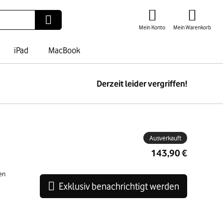
Mein Konto
Mein Warenkorb
iPad
MacBook
Derzeit leider vergriffen!
ben
Ausverkauft
143,90 €
en
Exklusiv benachrichtigt werden