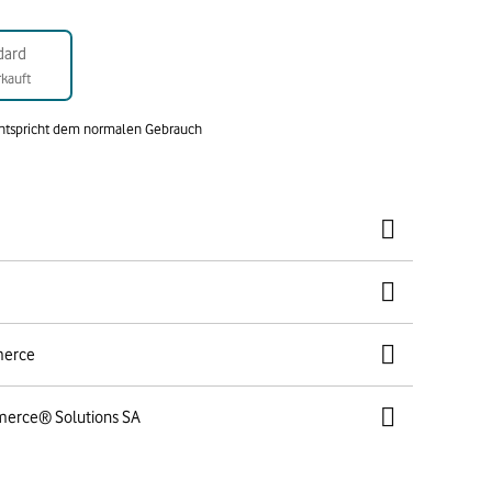
dard
kauft
entspricht dem normalen Gebrauch
merce
merce® Solutions SA