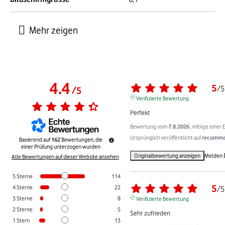
4.4
5
/
5
/
5
Verifizierte Bewertung
Perfekt
Bewertung vom
7.8.2026
, infolge eine
Ursprünglich veröffentlicht auf
recommer
Basierend auf
162
Bewertungen, die
einer Prüfung unterzogen wurden
Originalbewertung anzeigen
Melden
Alle Bewertungen auf dieser Website ansehen
5
Sterne
114
5
4
Sterne
22
/
5
3
Sterne
8
Verifizierte Bewertung
2
Sterne
5
Sehr zufrieden
1
Stern
13