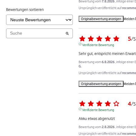
Bewertung vom
7.8.2026
, infolge eine
Ursprünglich veröffentlicht auf
recommer
Bewertungen sortieren
Originalbewertung anzeigen
Melden
5
/
5
Verifizierte Bewertung
Sehr gut, entspricht meinen Erwar
Bewertung vom
6.8.2026
, infolge eine
G.
Ursprünglich veröffentlicht auf
recommer
Originalbewertung anzeigen
Melden
4
/
5
Verifizierte Bewertung
Akku etwas abgenutzt
Bewertung vom
2.8.2026
, infolge eine
Ursprünglich veröffentlicht auf
recommer