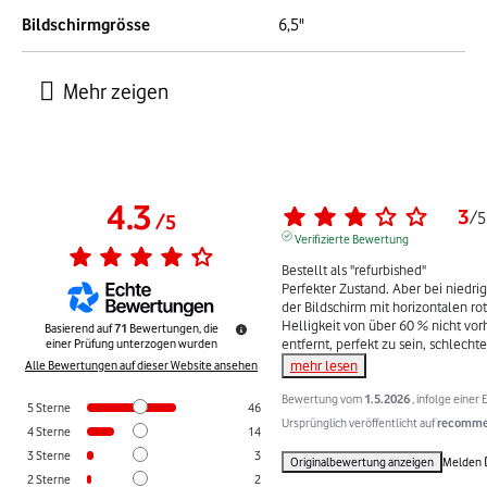
Bildschirmgrösse
6,5"
4.3
3
/
5
/
5
Verifizierte Bewertung
Bestellt als "refurbished"

Perfekter Zustand. Aber bei niedrige
der Bildschirm mit horizontalen rot
Helligkeit von über 60 % nicht vor
Basierend auf
71
Bewertungen, die
entfernt, perfekt zu sein, schlechte
einer Prüfung unterzogen wurden
mehr lesen
Alle Bewertungen auf dieser Website ansehen
Bewertung vom
1.5.2026
, infolge eine
5
Sterne
46
Ursprünglich veröffentlicht auf
recommer
4
Sterne
14
3
Sterne
3
Originalbewertung anzeigen
Melden
2
Sterne
2