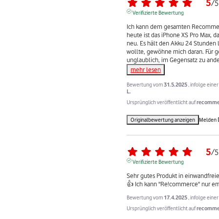
5
/
5
Verifizierte Bewertung
Ich kann dem gesamten Recommerce
heute ist das iPhone XS Pro Max, da
neu. Es hält den Akku 24 Stunden la
wollte, gewöhne mich daran. Für ge
unglaublich, im Gegensatz zu and
mehr lesen
Bewertung vom
31.5.2025
, infolge ein
L.
Ursprünglich veröffentlicht auf
recommer
Originalbewertung anzeigen
Melden
5
/
5
Verifizierte Bewertung
Sehr gutes Produkt in einwandfreie
👍 Ich kann "Re!commerce" nur e
Bewertung vom
17.4.2025
, infolge ein
Ursprünglich veröffentlicht auf
recommer