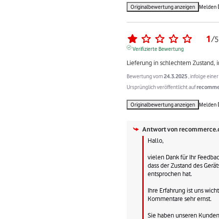
Originalbewertung anzeigen
Melden
1
/
5
Verifizierte Bewertung
Lieferung in schlechtem Zustand, i
Bewertung vom
24.3.2025
, infolge ein
Ursprünglich veröffentlicht auf
recommer
Originalbewertung anzeigen
Melden
Antwort von
recommerce.
Hallo,

vielen Dank für Ihr Feedback
dass der Zustand des Gerät
entsprochen hat.

Ihre Erfahrung ist uns wich
Kommentare sehr ernst.

Sie haben unseren Kundens