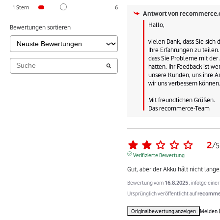
1
Stern
6
Antwort von
recommerce.
Hallo,

Bewertungen sortieren
vielen Dank, dass Sie sich
Ihre Erfahrungen zu teilen. 
dass Sie Probleme mit der 
hatten. Ihr Feedback ist we
unsere Kunden, uns ihre An
wir uns verbessern können.
Mit freundlichen Grüßen.

Das recommerce-Team
2
/
5
Verifizierte Bewertung
Gut, aber der Akku hält nicht lange
Bewertung vom
16.8.2025
, infolge ein
Ursprünglich veröffentlicht auf
recommer
Originalbewertung anzeigen
Melden