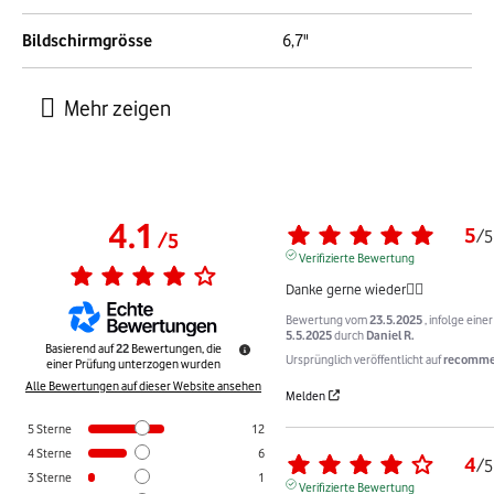
Bildschirmgrösse
6,7"
4.1
5
/
5
/
5
Verifizierte Bewertung
Danke gerne wieder👍🏻
Bewertung vom
23.5.2025
, infolge ein
5.5.2025
durch
Daniel R.
Basierend auf
22
Bewertungen, die
Ursprünglich veröffentlicht auf
recomme
einer Prüfung unterzogen wurden
Alle Bewertungen auf dieser Website ansehen
Melden
5
Sterne
12
4
Sterne
6
4
/
5
3
Sterne
1
Verifizierte Bewertung