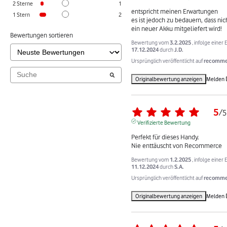
2
Sterne
1
entspricht meinen Erwartungen

1
Stern
2
es ist jedoch zu bedauern, dass nic
ein neuer Akku mitgeliefert wird!
Bewertungen sortieren
Bewertung vom
3.2.2025
, infolge einer
17.12.2024
durch
J.D.
Ursprünglich veröffentlicht auf
recommer
Originalbewertung anzeigen
Melden
5
/
5
Verifizierte Bewertung
Perfekt für dieses Handy. 

Nie enttäuscht von Recommerce
Bewertung vom
1.2.2025
, infolge einer
11.12.2024
durch
S.A.
Ursprünglich veröffentlicht auf
recommer
Originalbewertung anzeigen
Melden