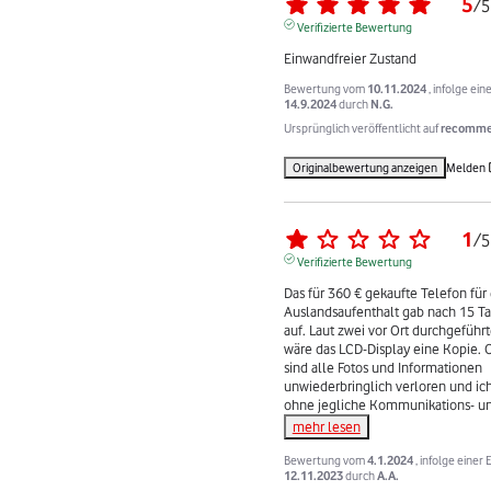
5
/
5
Verifizierte Bewertung
Einwandfreier Zustand
Bewertung vom
10.11.2024
, infolge ei
14.9.2024
durch
N.G.
Ursprünglich veröffentlicht auf
recommer
Originalbewertung anzeigen
Melden
1
/
5
Verifizierte Bewertung
Das für 360 € gekaufte Telefon für 
Auslandsaufenthalt gab nach 15 Ta
auf. Laut zwei vor Ort durchgeführ
wäre das LCD-Display eine Kopie. Of
sind alle Fotos und Informationen 
unwiederbringlich verloren und ich
ohne jegliche Kommunikations- u
mehr lesen
Bewertung vom
4.1.2024
, infolge einer
12.11.2023
durch
A.A.