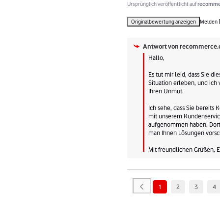
Ursprünglich veröffentlicht auf
recommer
Originalbewertung anzeigen
Melden
Antwort von
recommerce.
Hallo,

Es tut mir leid, dass Sie die
Situation erleben, und ich 
Ihren Unmut.

Ich sehe, dass Sie bereits K
mit unserem Kundenservic
aufgenommen haben. Dort 
man Ihnen Lösungen vorsch
Mit freundlichen Grüßen, E
1
2
3
4