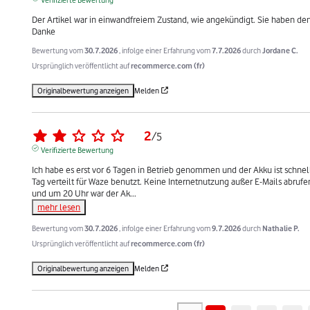
Der Artikel war in einwandfreiem Zustand, wie angekündigt. Sie haben den
Danke
Bewertung vom
30.7.2026
, infolge einer Erfahrung vom
7.7.2026
durch
Jordane C.
Ursprünglich veröffentlicht auf
recommerce.com (fr)
Originalbewertung anzeigen
Melden
2
/
5
Verifizierte Bewertung
Ich habe es erst vor 6 Tagen in Betrieb genommen und der Akku ist schne
Tag verteilt für Waze benutzt. Keine Internetnutzung außer E-Mails abrufen
und um 20 Uhr war der Ak
...
mehr lesen
Bewertung vom
30.7.2026
, infolge einer Erfahrung vom
9.7.2026
durch
Nathalie P.
Ursprünglich veröffentlicht auf
recommerce.com (fr)
Originalbewertung anzeigen
Melden