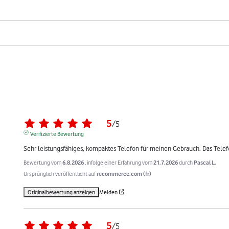
5
/
5
Verifizierte Bewertung
Sehr leistungsfähiges, kompaktes Telefon für meinen Gebrauch. Das Tele
Bewertung vom
6.8.2026
, infolge einer Erfahrung vom
21.7.2026
durch
Pascal L.
Ursprünglich veröffentlicht auf
recommerce.com (fr)
Originalbewertung anzeigen
Melden
5
/
5