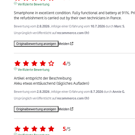
Verifizierte Bewertung
Smartphone in excellent condition. Fully functional and battery at 91%. Pri
the refurbishment is carried out by their own technicians in France.
Bewertung vom
2.8.2026
, infolge einer Erfahrung vom
10.7.2026
durch
Marc S.
Ursprünglich veröffentlicht auf
recommerce.com (fr)
Originalbewertung anzeigen
Melden
4
/
5
Verifizierte Bewertung
Artikel entspricht der Beschreibung

Akku etwas enttäuschend (tägliches Aufladen)
Bewertung vom
2.8.2026
, infolge einer Erfahrung vom
8.7.2026
durch
Annie G.
Ursprünglich veröffentlicht auf
recommerce.com (fr)
Originalbewertung anzeigen
Melden
5
/
5
Verifizierte Bewertung