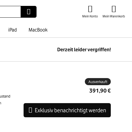
Mein Konto
Mein Warenkorb
iPad
MacBook
Derzeit leider vergriffen!
ben
Ausverkauft
391,90 €
Zustand
n
Exklusiv benachrichtigt werden