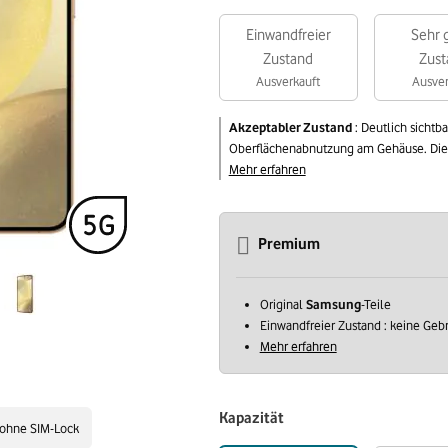
Einwandfreier
Sehr 
Zustand
Zust
Ausverkauft
Ausver
Akzeptabler Zustand
:
Deutlich sichtb
Oberflächenabnutzung am Gehäuse. Die v
Mehr erfahren
Premium
Original
Samsung
-Teile
Einwandfreier Zustand : keine Ge
Mehr erfahren
Kapazität
ohne SIM-Lock