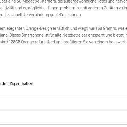
 über eine 50-Megapixel-Kamera, die außergewöhnliche Fotos und hervor
ktivität und ermöglicht es Ihnen, problemlos mit anderen Geräten zu in
er die schnellste Verbindung genießen können.
einem eleganten Orange-Design erhältlich und wiegt nur 168 Gramm, was e
Hand. Dieses Smartphone ist für alle Netzbetreiber entsperrt und bietet Ih
l sim) 128GB Orange refurbished und profitieren Sie von einem hochwert
ardmäßig enthalten