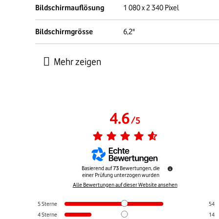
Bildschirmauflösung
1 080 x 2 340 Pixel
Bildschirmgrösse
6,2"
4.6
/
5
Basierend auf
73
Bewertungen, die
einer Prüfung unterzogen wurden
Alle Bewertungen auf dieser Website ansehen
5
Sterne
54
4
Sterne
14